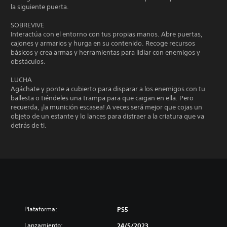
la siguiente puerta.
SOBREVIVE
Interactúa con el entorno con tus propias manos. Abre puertas,
cajones y armarios y hurga en su contenido. Recoge recursos
básicos y crea armas y herramientas para lidiar con enemigos y
obstáculos.
LUCHA
Agáchate y ponte a cubierto para disparar a los enemigos con tu
ballesta o tiéndeles una trampa para que caigan en ella. Pero
recuerda, ¡la munición escasea! A veces será mejor que cojas un
objeto de un estante y lo lances para distraer a la criatura que va
detrás de ti.
Plataforma:
PS5
Lanzamiento:
24/5/2023