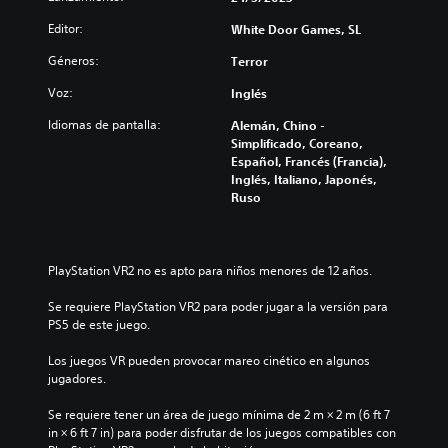
Editor:
White Door Games, SL
Géneros:
Terror
Voz:
Inglés
Idiomas de pantalla:
Alemán, Chino -
Simplificado, Coreano,
Español, Francés (Francia),
Inglés, Italiano, Japonés,
Ruso
PlayStation VR2 no es apto para niños menores de 12 años.
Se requiere PlayStation VR2 para poder jugar a la versión para 
PS5 de este juego.
Los juegos VR pueden provocar mareo cinético en algunos 
jugadores.
Se requiere tener un área de juego mínima de 2 m × 2 m (6 ft 7 
in × 6 ft 7 in) para poder disfrutar de los juegos compatibles con 