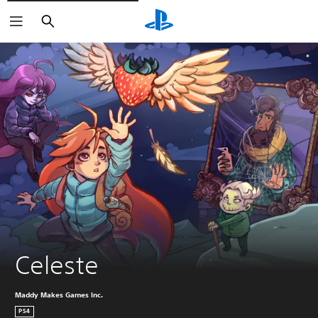
Buscar
Celeste
Maddy Makes Games Inc.
PS4