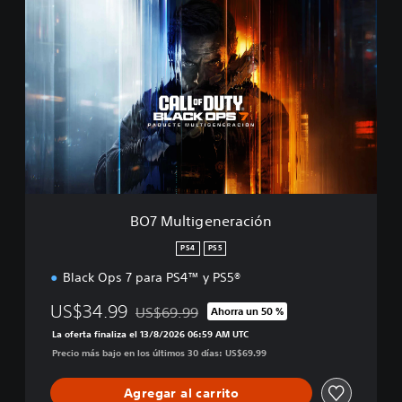
B
O
7
M
u
l
t
i
g
e
n
e
r
BO7 Multigeneración
a
c
PS4
PS5
i
Black Ops 7 para PS4™ y PS5®
ó
n
US$34.99
US$69.99
Ahorra un 50 %
Rebajado del precio original de US$69.99
La oferta finaliza el 13/8/2026 06:59 AM UTC
Precio más bajo en los últimos 30 días: US$69.99
Agregar al carrito