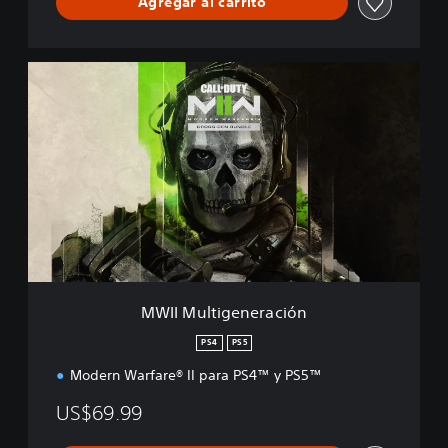
Agregar al carrito
M
W
I
I
M
u
l
t
i
g
e
n
e
MWII Multigeneración
r
a
PS4
PS5
c
Modern Warfare® II para PS4™ y PS5™
i
ó
US$69.99
n