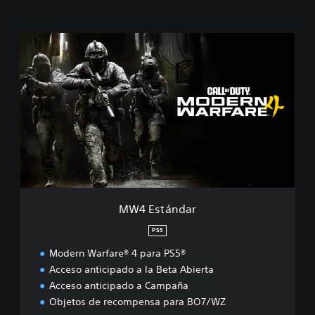
M
W
4
E
s
t
á
n
d
a
r
MW4 Estándar
PS5
Modern Warfare® 4 para PS5®
Acceso anticipado a la Beta Abierta
Acceso anticipado a Campaña
Objetos de recompensa para BO7/WZ