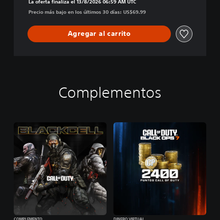
La oferta finaliza el 13/8/2026 06:59 AM UTC
Precio más bajo en los últimos 30 días: US$69.99
Agregar al carrito
Complementos
COMPLEMENTO
DINERO VIRTUAL