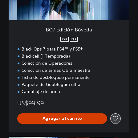
ó
n
B
ó
v
BO7 Edición Bóveda
e
d
PS4
PS5
a
Black Ops 7 para PS4™ y PS5®
Blackcell (1 Temporada)
Colección de Operadores
Colección de armas Obra maestra
Ficha de desbloqueo permanente
Paquete de Gobblegum ultra
Camuflaje de arma
US$99.99
Agregar al carrito