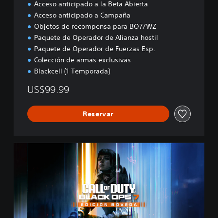
Acceso anticipado a la Beta Abierta
Acceso anticipado a Campaña
Objetos de recompensa para BO7/WZ
Paquete de Operador de Alianza hostil
Paquete de Operador de Fuerzas Esp.
Colección de armas exclusivas
Blackcell (1 Temporada)
US$99.99
Reservar
B
O
7
E
d
i
c
i