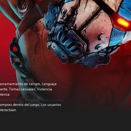
erramamiento de sangre, Lenguaje
uerte, Temas sexuales, Violencia
ntensa
ompras dentro del juego, Los usuarios
nteractúan