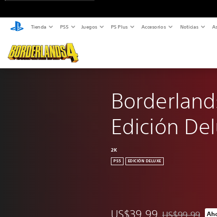
Tienda
PS5
Juegos
PS Plus
Accesorios
Noticias
As
Borderland
Edición De
2K
PS5
EDICIÓN DELUXE
US$39.99
US$99.99
Aho