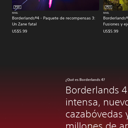
PS5
PS5
NIVEL
NIVEL
Borderlands®4 - Paquete de recompensas 3:
Borderlands®
Un Zane fatal
Fusiones y e
US$5.99
US$5.99
¿Qué es Borderlands 4?
Borderlands 4
intensa, nuev
cazabóvedas y
millones de a