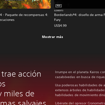
PS5
ELEMENTO
4 - Paquete de recompensas 4:
Borderlands®4: diseño de arma F
jecuciones
Fury
US$4.99
Mostrar más
 trae acción
Irrumpe en el planeta Kairos co
cazabóvedas en busca de riquez
os
Usa poderosas habilidades de a
extensos árboles de habilidade
 miles de
habilidades de movimiento din
rmas salvajes
Libérate del opresor Cronometr