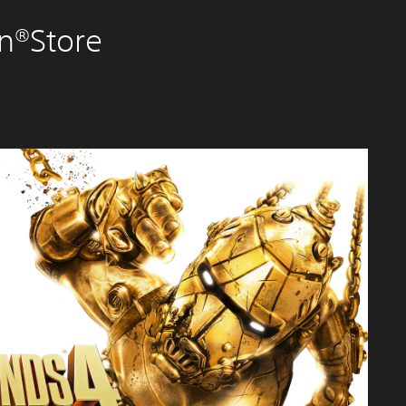
n®Store