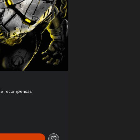
de recompensas
9