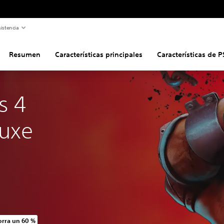
istencia
Resumen
Características principales
Características de P
s 4 
luxe
rra un 60 %