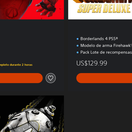
l
u
x
e
Borderlands 4 PS5®
Modelo de arma Firehawk'
Pack Lote de recompensas
US$129.99
ompleto durante 2 horas