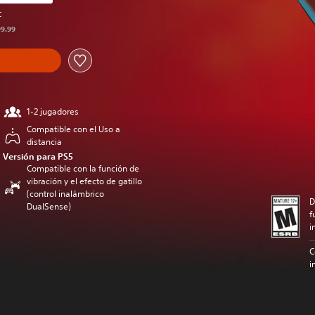
cio original de US$99.99
C
99.99
1-2 jugadores
Compatible con el Uso a
distancia
Versión para PS5
Compatible con la función de
vibración y el efecto de gatillo
(control inalámbrico
D
DualSense)
f
i
C
i