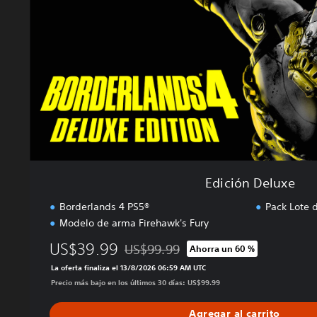
n
D
e
l
u
x
e
Edición Deluxe
Borderlands 4 PS5®
Pack Lote 
Modelo de arma Firehawk's Fury
US$39.99
US$99.99
Ahorra un 60 %
Rebajado del precio original de US$99.9
La oferta finaliza el 13/8/2026 06:59 AM UTC
Precio más bajo en los últimos 30 días: US$99.99
Agregar al carrito