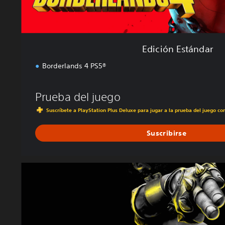
r
Edición Estándar
Borderlands 4 PS5®
Prueba del juego
Suscríbete a PlayStation Plus Deluxe para jugar a la prueba del juego c
Suscribirse
E
d
i
c
i
ó