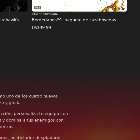
PS5
PASE DE TEMPORADA
irehawk's
Borderlands®4: paquete de cazabóvedas
US$49.99
mo uno de los cuatro nuevos
a y gloria.
cción, personaliza tu equipo con
s y domina a tus enemigos con
ámicas.
ador, un dictador despiadado