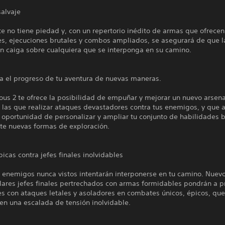
alvaje
te no tiene piedad y, con un repertorio inédito de armas que ofrece
es, ejecuciones brutales y combos ampliados, se asegurará de que l
ón caiga sobre cualquiera que se interponga en su camino.
za el progreso de tu aventura de nuevas maneras.
us 2 te ofrece la posibilidad de empuñar y mejorar un nuevo arsena
 las que realizar ataques devastadores contra tus enemigos, y que
 oportunidad de personalizar y ampliar tu conjunto de habilidades 
te nuevas formas de exploración.
picas contra jefes finales inolvidables
 enemigos nunca vistos intentarán interponerse en tu camino. Nuevo
lares jefes finales pertrechados con armas formidables pondrán a p
s con ataques letales y asoladores en combates únicos, épicos, que
en una escalada de tensión inolvidable.