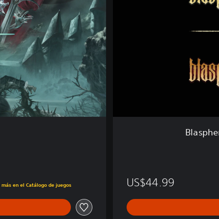
h
e
m
o
u
s
+
B
l
a
s
p
h
Blasphe
e
m
o
u
s
US$44.99
s más en el Catálogo de juegos
2
B
u
n