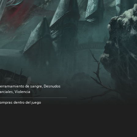
erramamiento de sangre, Desnudos
arciales, Violencia
ompras dentro del juego