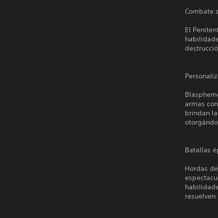
Combate s
El Peniten
habilidad
destrucci
Personali
Blasphemo
armas con
brindan la
otorgándo
Batallas é
Hordas de
espectacu
habilidade
resuelven 