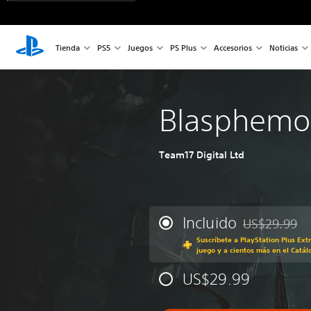
Tienda
PS5
Juegos
PS Plus
Accesorios
Noticias
Blasphemo
Team17 Digital Ltd
Incluido
US$29.99
Rebajado del p
Suscríbete a PlayStation Plus Ext
juego y a cientos más en el Catál
US$29.99