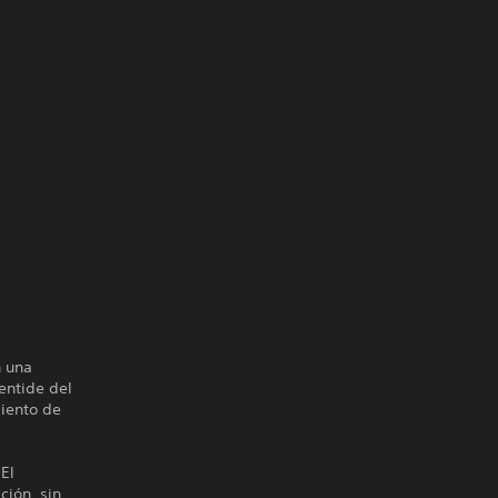
n una
entide del
miento de
El
ción, sin