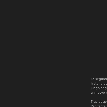
La segund
historia q
juego orig
un nuevo 
Tras despe
Penitente 