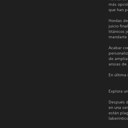
más opción
que han p
Hordas de
juicio fin
titánicos 
mandarte d
Acabar con
personali
de ampliar
ansias de j
En última 
Explora u
Después d
en una ser
están pla
laberíntic