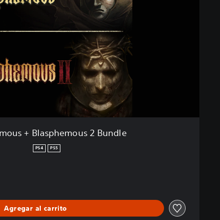
mous + Blasphemous 2 Bundle
PS4
PS5
Agregar al carrito