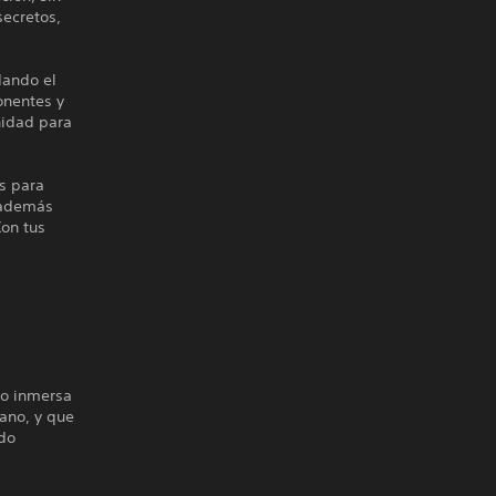
secretos,
dando el
onentes y
nidad para
s para
, además
Con tus
vo inmersa
lano, y que
do