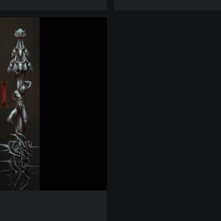
d
l
e