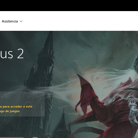
Asistencia
us 2
recio original de US$29.99
ra para acceder a este
ogo de juegos