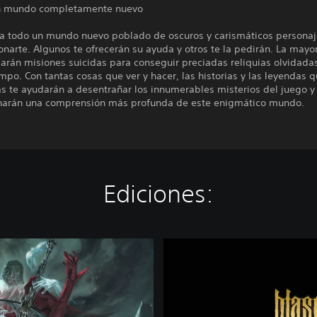
n mundo completamente nuevo
a todo un mundo nuevo poblado de oscuros y carismáticos personaj
onarte. Algunos te ofrecerán su ayuda y otros te la pedirán. La mayor
rán misiones suicidas para conseguir preciadas reliquias olvidada
po. Con tantas cosas que ver y hacer, las historias y las leyendas 
s te ayudarán a desentrañar los innumerables misterios del juego y
narán una comprensión más profunda de este enigmático mundo.
Ediciones:
B
l
a
s
p