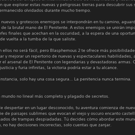
 que explorar estas nuevas y peligrosas tierras para descubrir sus 
ermanecido olvidados durante mucho tiempo.
 nuevos y grotescos enemigos se interpondrán en tu camino, aguar
al de la brutal mano de El Penitente. A estos enemigos se unirán imp
jefes finales que acechan en la oscuridad, a la espera de una oportu
e vuelta a la tumba de la que saliste.
 ellos no será fácil, pero Blasphemous 2 te ofrece más posibilidade
zar y mejorar un repertorio de nuevas y espectaculares habilidades
 el arsenal de El Penitente con legendarias y devastadoras armas. 
usticia y furia infinitas, la victoria podría estar a tu alcance.
instancia, solo hay una cosa segura... La penitencia nunca termina.
n mundo no lineal más completo y plagado de secretos.
e despertar en un lugar desconocido, tu aventura comienza de nue
ie de paisajes sublimes que evocan el viejo y oscuro encanto castel
gados de trampas despiadadas. Tú decides cómo abordar este mun
o, no hay decisiones incorrectas, solo cuentas que zanjar.