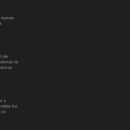
n nuevas
a
l de
 además te
básicas
s y
rueba tus
 se