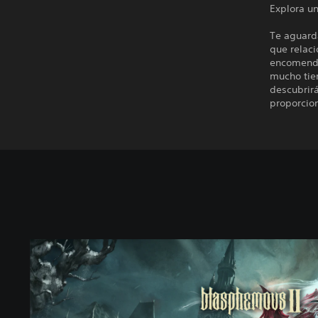
Explora u
Te aguard
que relaci
encomenda
mucho tiem
descubrirá
proporcio
B
l
a
s
p