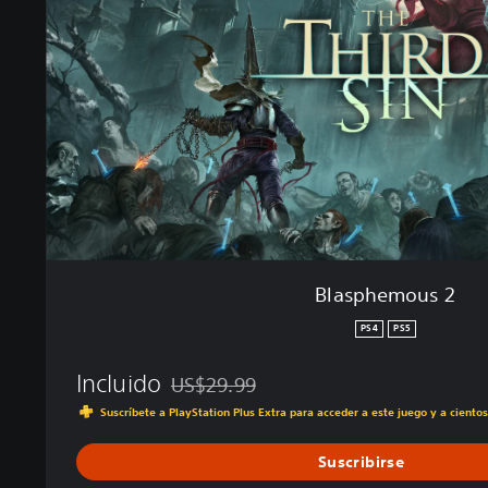
h
e
m
o
u
s
2
Blasphemous 2
PS4
PS5
Incluido
US$29.99
Rebajado del precio original de US$29.99
Suscríbete a PlayStation Plus Extra para acceder a este juego y a ciento
Suscribirse