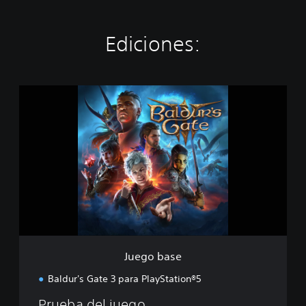
Ediciones:
J
u
e
g
o
b
a
s
e
Juego base
Baldur's Gate 3 para PlayStation®5
Prueba del juego