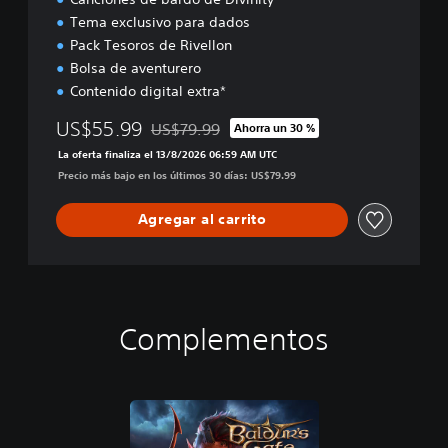
l
Tema exclusivo para dados
u
j
Pack Tesoros de Rivellon
o
Bolsa de aventurero
Contenido digital extra*
US$55.99
US$79.99
Ahorra un 30 %
Rebajado del precio original de US$79.99
La oferta finaliza el 13/8/2026 06:59 AM UTC
Precio más bajo en los últimos 30 días: US$79.99
Agregar al carrito
Complementos