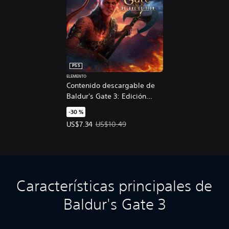
PS5
ELEMENTO
Contenido descargable de
Baldur's Gate 3: Edición
digital de lujo
-30 %
Precio de la oferta: US$7.34. Precio original: US$
US$7.34
US$10.49
Características principales de
Baldur's Gate 3