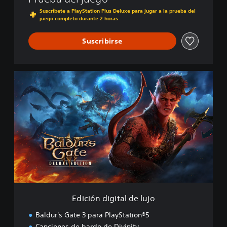
Suscríbete a PlayStation Plus Deluxe para jugar a la prueba del
juego completo durante 2 horas
Suscribirse
E
d
i
c
i
ó
n
d
i
g
i
t
a
Edición digital de lujo
l
d
Baldur's Gate 3 para PlayStation®5
e
Canciones de bardo de Divinity