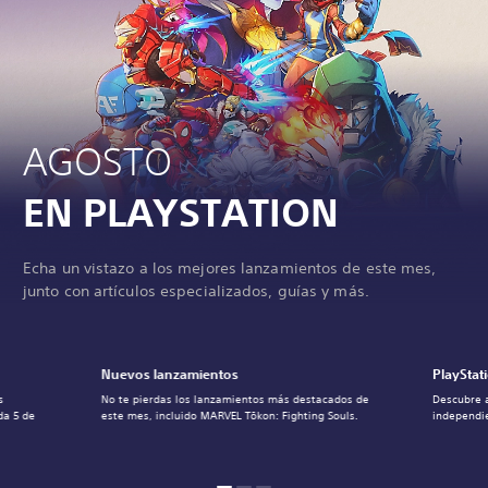
AGOSTO
EN PLAYSTATION
Echa un vistazo a los mejores lanzamientos de este mes,
junto con artículos especializados, guías y más.
Nuevos lanzamientos
PlayStat
s
No te pierdas los lanzamientos más destacados de
Descubre 
da 5 de
este mes, incluido MARVEL Tōkon: Fighting Souls.
independie