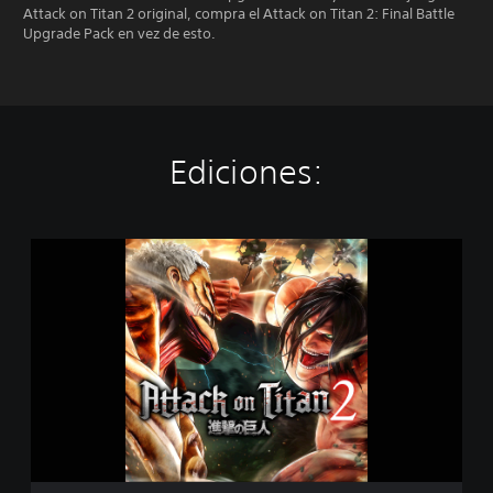
Attack on Titan 2 original, compra el Attack on Titan 2: Final Battle
Upgrade Pack en vez de esto.
Ediciones:
E
d
i
c
i
ó
n
e
s
t
á
n