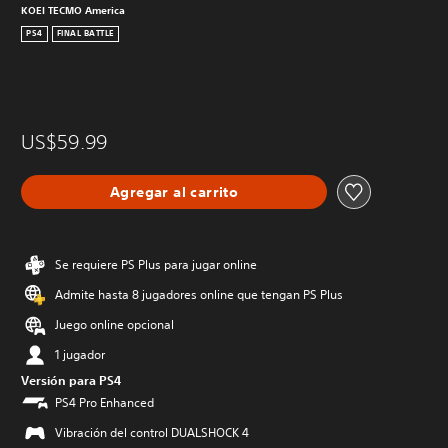
KOEI TECMO America
PS4
FINAL BATTLE
US$59.99
Agregar al carrito
Se requiere PS Plus para jugar online
Admite hasta 8 jugadores online que tengan PS Plus
Juego online opcional
1 jugador
Versión para PS4
PS4 Pro Enhanced
Vibración del control DUALSHOCK 4