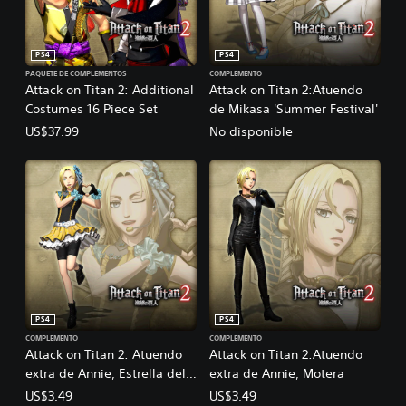
PS4
PS4
PAQUETE DE COMPLEMENTOS
COMPLEMENTO
Attack on Titan 2: Additional
Attack on Titan 2:Atuendo
Costumes 16 Piece Set
de Mikasa 'Summer Festival'
US$37.99
No disponible
PS4
PS4
COMPLEMENTO
COMPLEMENTO
Attack on Titan 2: Atuendo
Attack on Titan 2:Atuendo
extra de Annie, Estrella del
extra de Annie, Motera
pop
US$3.49
US$3.49