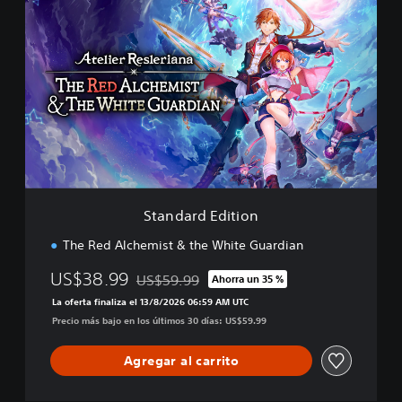
t
a
n
d
a
r
d
E
d
i
t
i
Standard Edition
o
n
The Red Alchemist & the White Guardian
US$38.99
US$59.99
Ahorra un 35 %
Rebajado del precio original de US$59.99
La oferta finaliza el 13/8/2026 06:59 AM UTC
Precio más bajo en los últimos 30 días: US$59.99
Agregar al carrito