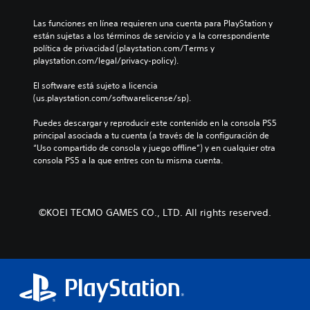
n
n
g
o
o
a
e
e
Las funciones en línea requieren una cuenta para PlayStation y 
l
s
l
s
n
están sujetas a los términos de servicio y a la correspondiente 
o
p
g
d
e
política de privacidad (playstation.com/Terms y 
r
a
u
e
r
playstation.com/legal/privacy-policy).
e
r
n
a
a
s
a
a
u
l
El software está sujeto a licencia 
p
l
s
d
d
(us.playstation.com/softwarelicense/sp).
a
a
o
i
e
r
h
p
o
l
Puedes descargar y reproducir este contenido en la consola PS5 
a
i
c
i
j
principal asociada a tu cuenta (a través de la configuración de 
j
s
i
n
u
“Uso compartido de consola y juego offline”) y en cualquier otra 
u
t
o
d
e
consola PS5 a la que entres con tu misma cuenta.
g
o
n
i
g
a
r
e
v
o
r
i
s
i
e
,
a
d
d
l
t
y
©KOEI TECMO GAMES CO., LTD. All rights reserved.
e
u
i
a
l
s
a
g
m
o
e
l
i
b
s
n
e
e
i
p
s
s
n
é
e
i
.
d
n
r
b
o
e
s
i
u