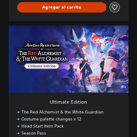
Agregar al carrito
U
l
t
i
m
a
t
e
E
d
i
t
i
Ultimate Edition
o
n
The Red Alchemist & the White Guardian
Costume palette changes x 12
Head Start Item Pack
Season Pass