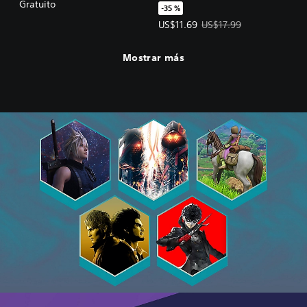
Costume Set
Gratuito
-35 %
Precio de la oferta: US$11.69. Pre
US$11.69
US$17.99
Mostrar más