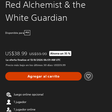
Red Alchemist & the
White Guardian
Disponible para
PS5
US$38.99
US$59.99
Ahorra un 35 %
Rebajado del precio original de US$59.99
La oferta finaliza el 13/8/2026 06:59 AM UTC
Precio más bajo en los últimos 30 días: US$59.99
Agregar al carrito
Juego online opcional
1 jugador
1 jugador online