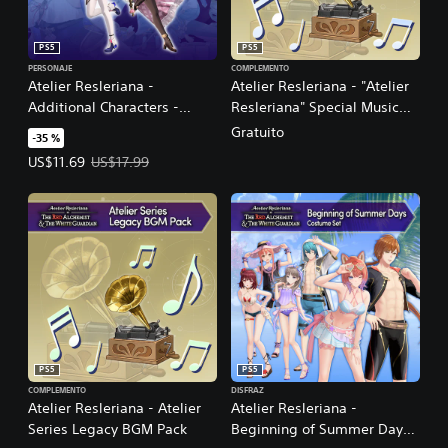
PS5
PS5
PERSONAJE
COMPLEMENTO
Atelier Resleriana -
Atelier Resleriana - "Atelier
Additional Characters -
Resleriana" Special Music
Resna and Valeria
Pack
Gratuito
-35 %
Precio de la oferta: US$11.69. Precio original: US$17.99.
US$11.69
US$17.99
PS5
PS5
COMPLEMENTO
DISFRAZ
Atelier Resleriana - Atelier
Atelier Resleriana -
Series Legacy BGM Pack
Beginning of Summer Days