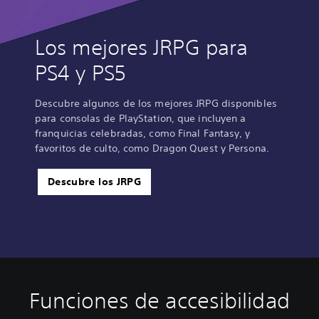
Los mejores JRPG para
PS4 y PS5
Descubre algunos de los mejores JRPG disponibles
para consolas de PlayStation, que incluyen a
franquicias celebradas, como Final Fantasy, y
favoritos de culto, como Dragon Quest y Persona.
Descubre los JRPG
Funciones de accesibilidad
A
C
S
S
D
l
o
u
e
i