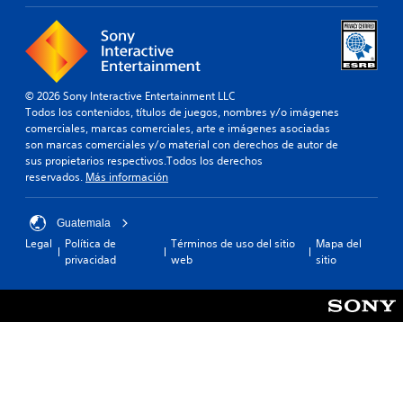
a
i
e
t
m
r
i
p
s
v
o
i
o
r
ó
p
t
n
© 2026 Sony Interactive Entertainment LLC
r
a
Todos los contenidos, títulos de juegos, nombres y/o imágenes
d
e
n
comerciales, marcas comerciales, arte e imágenes asociadas
d
e
t
son marcas comerciales y/o material con derechos de autor de
e
e
j
sus propietarios respectivos.Todos los derechos
f
s
o
reservados.
Más información
i
p
y
n
a
s
i
r
t
Guatemala
d
a
i
Legal
Política de
Términos de uso del sitio
Mapa del
o
q
c
privacidad
web
sitio
.
u
k
e
a
s
R
e
j
e
a
u
c
m
s
o
á
t
r
s
a
f
d
b