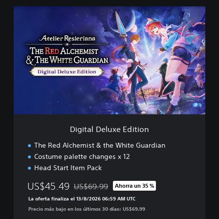
D
i
g
i
t
a
l
D
e
l
u
x
e
Digital Deluxe Edition
E
d
The Red Alchemist & the White Guardian
i
Costume palette changes x 12
t
Head Start Item Pack
i
o
US$45.49
US$69.99
Ahorra un 35 %
n
Rebajado del precio original de US$69.99
La oferta finaliza el 13/8/2026 06:59 AM UTC
Precio más bajo en los últimos 30 días: US$69.99