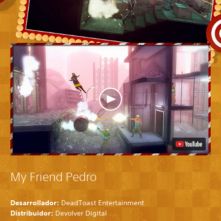
My Friend Pedro
Desarrollador:
DeadToast Entertainment
Distribuidor:
Devolver Digital