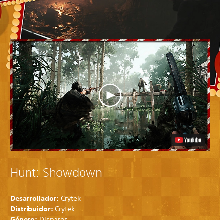
Hunt: Showdown
Desarrollador:
Crytek
Distribuidor:
Crytek
Género:
Disparos