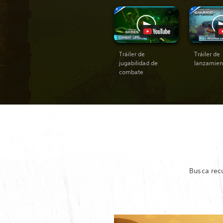
Tráiler de
Tráiler de
jugabilidad de
lanzamien
combate
Busca rec