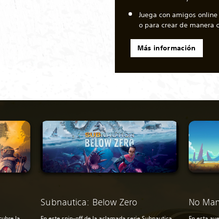
Juega con amigos online 
o para crear de manera c
Más información
Subnautica: Below Zero
No Man
cubre la
En este spin-off de la aclamada serie Subnautica,
En esta ave