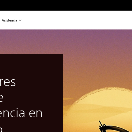
Asistencia
res
e
encia en
5