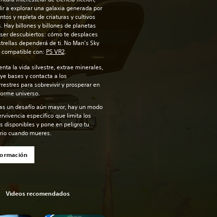
ir a explorar una galaxia generada por
tos y repleta de criaturas y cultivos
. Hay billones y billones de planetas
ser descubiertos: cómo te desplaces
strellas dependerá de ti. No Man's Sky
 compatible con:
PS VR2
.
ta la vida silvestre, extrae minerales,
ye bases y contacta a los
rrestres para sobrevivir y prosperar en
orme universo.
as un desafío aún mayor, hay un modo
rvivencia específico que limita los
s disponibles y pone en peligro tu
rio cuando mueres.
formación
Videos recomendados