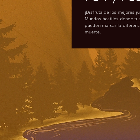
¡Disfruta de los mejores j
Mundos hostiles donde tus 
pueden marcar la diferenci
muerte.