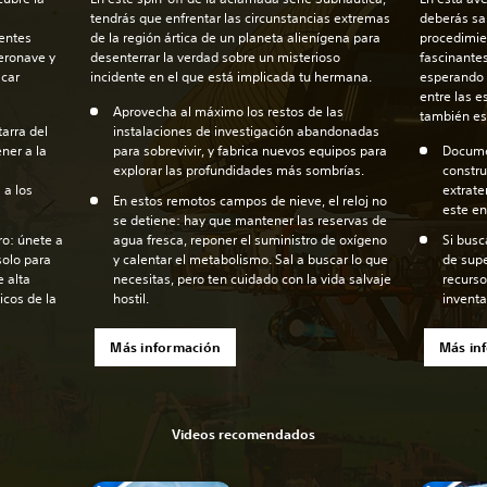
tendrás que enfrentar las circunstancias extremas
deberás sal
entes
de la región ártica de un planeta alienígena para
procedimien
eronave y
desenterrar la verdad sobre un misterioso
fascinantes
scar
incidente en el que está implicada tu hermana.
esperando 
entre las e
Aprovecha al máximo los restos de las
también es
arra del
instalaciones de investigación abandonadas
ner a la
para sobrevivir, y fabrica nuevos equipos para
Documen
explorar las profundidades más sombrías.
constru
 a los
extrate
En estos remotos campos de nieve, el reloj no
este en
se detiene: hay que mantener las reservas de
ro: únete a
agua fresca, reponer el suministro de oxígeno
Si busc
solo para
y calentar el metabolismo. Sal a buscar lo que
de supe
e alta
necesitas, pero ten cuidado con la vida salvaje
recurso
icos de la
hostil.
inventa
Más información
Más in
Videos recomendados