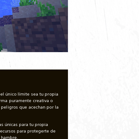
l único límite sea tu propia
rma puramente creativa o
 peligros que acechan por la
as únicas para tu propia
 recursos para protegerte de
u hambre.