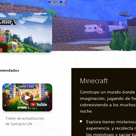
comendados
Minecraft
Construye un mundo donde e
imaginación, jugando de fo
sobreviviendo a los muchos
noche.
Tráiler de actualización
Explora tierras misterios
de Spring to Life
experiencia, y recolecta
los monstruos y saciar t