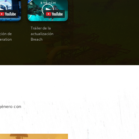
Tráiler de la
ción de
actualización
eration
Breach
género con