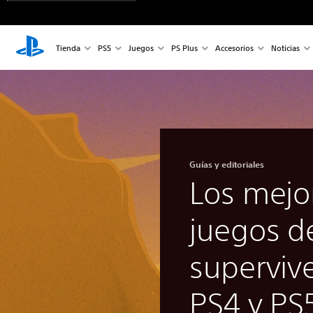
Tienda
PS5
Juegos
PS Plus
Accesorios
Noticias
Guías y editoriales
Los mejo
juegos d
superviv
PS4 y PS