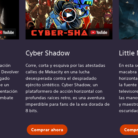
Cyber Shadow
Little
ación
Corre, corta y esquiva por las atestadas
En esta s
 Devolver
calles de Mekacity en una lucha
macabra 
agado
desesperada contra el despiadado
horizonta
de un
ejército sintético. Cyber Shadow, un
la fuente
sentación
plataformero de acción horizontal con
televisor
combate
profundas raíces retro, es una aventura
las mano
imperdible para fans de la era dorada de
y maestro
8 bits.
oscuridad
Comprar ahora
Compr