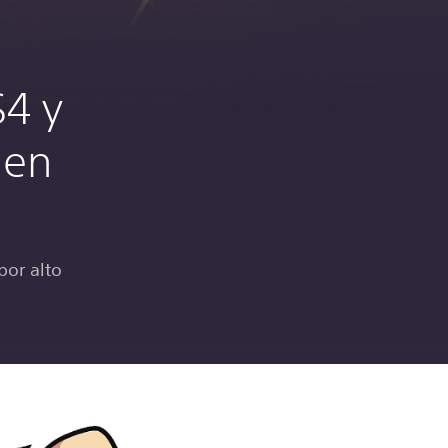
S4 y
 en
por alto