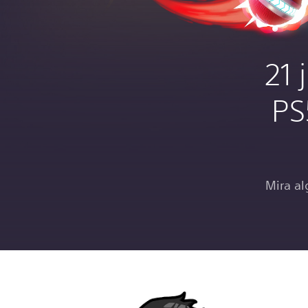
21 
PS
Mira al