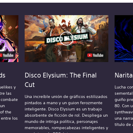
ds
Disco Elysium: The Final
Narit
Cut
uelikes y
Lucha con
re las
sementale
Una increíble unión de gráficos estilizados
n combate
guiño pre
pintados a mano y un guion ferozmente
 un
80. Con 
inteligente. Disco Elysium es un trabajo
of the
synthwave
absorbente de ficción de rol. Despliega un
entre los
una narra
mundo de intriga política, personajes
título de
memorables, rompecabezas inteligentes y