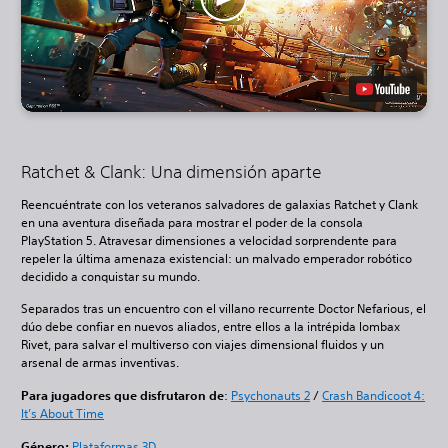
Ratchet & Clank: Una dimensión aparte
Reencuéntrate con los veteranos salvadores de galaxias Ratchet y Clank
en una aventura diseñada para mostrar el poder de la consola
PlayStation 5. Atravesar dimensiones a velocidad sorprendente para
repeler la última amenaza existencial: un malvado emperador robótico
decidido a conquistar su mundo.
Separados tras un encuentro con el villano recurrente Doctor Nefarious, el
dúo debe confiar en nuevos aliados, entre ellos a la intrépida lombax
Rivet, para salvar el multiverso con viajes dimensional fluidos y un
arsenal de armas inventivas.
Para jugadores que disfrutaron de
:
Psychonauts 2
/
Crash Bandicoot 4:
It’s About Time
Género:
Plataformas 3D