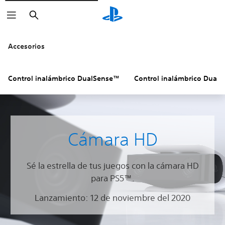
Buscar
Accesorios
Control inalámbrico DualSense™
Control inalámbrico Dual
Cámara HD
Sé la estrella de tus juegos con la cámara HD
para PS5™.
Lanzamiento: 12 de noviembre del 2020