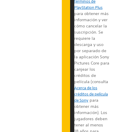
términos de
e
PlayStation Plus
n
para obtener más
e
información y ver
f
cómo cancelar la
i
suscripción. Se
c
requiere la
i
descarga y uso
o
por separado de
s
la aplicación Sony
p
Pictures Core para
r
canjear los
i
créditos de
n
película
(consulta
c
Acerca de los
i
créditos de película
p
para
de Sony
a
obtener más
l
información)
. Los
e
jugadores deben
s
tener al menos
d
18 años para
e