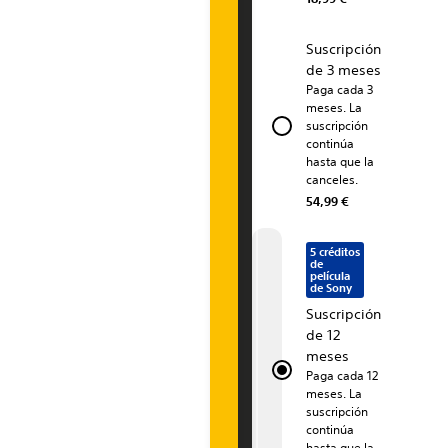
o
Suscripción
n
de 3 meses
Paga cada 3
P
meses. La
suscripción
l
continúa
hasta que la
u
canceles.
s
54,99 €
P
5 créditos
de
r
película
de Sony
e
Suscripción
de 12
m
meses
Paga cada 12
i
meses. La
suscripción
u
continúa
hasta que la