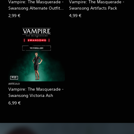
Vampire: The Masquerade -
Vampire: The Masquerade -
Swansong Alternate Outfits
Swansong Artifacts Pack
Pack
2,99 €
4,99 €
PS5
ARTÍCULO
Vampire: The Masquerade -
Swansong Victoria Ash
6,99 €