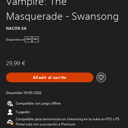
Vampire: The
Masquerade - Swansong
NACON SA
Disponible en
PS4
PS5
29,99 €
Añadir al carrito
Disponible 19/05/2022
Compatible con juego offline
1 jugador
Compatible para transmisión en streaming en la nube en PS5 y PS
Portal solo con suscripción a Premium