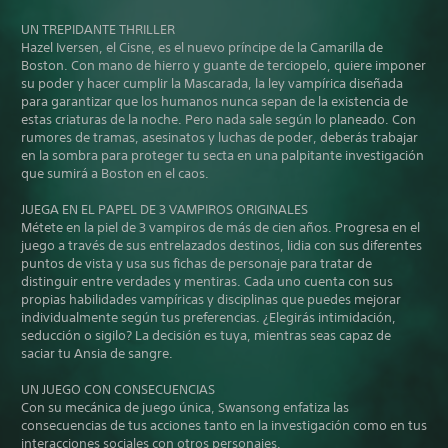
UN TREPIDANTE THRILLER
Hazel Iversen, el Cisne, es el nuevo príncipe de la Camarilla de
Boston. Con mano de hierro y guante de terciopelo, quiere imponer
su poder y hacer cumplir la Mascarada, la ley vampírica diseñada
para garantizar que los humanos nunca sepan de la existencia de
estas criaturas de la noche. Pero nada sale según lo planeado. Con
rumores de tramas, asesinatos y luchas de poder, deberás trabajar
en la sombra para proteger tu secta en una palpitante investigación
que sumirá a Boston en el caos.
JUEGA EN EL PAPEL DE 3 VAMPIROS ORIGINALES
Métete en la piel de 3 vampiros de más de cien años. Progresa en el
juego a través de sus entrelazados destinos, lidia con sus diferentes
puntos de vista y usa sus fichas de personaje para tratar de
distinguir entre verdades y mentiras. Cada uno cuenta con sus
propias habilidades vampíricas y disciplinas que puedes mejorar
individualmente según tus preferencias. ¿Elegirás intimidación,
seducción o sigilo? La decisión es tuya, mientras seas capaz de
saciar tu Ansia de sangre.
UN JUEGO CON CONSECUENCIAS
Con su mecánica de juego única, Swansong enfatiza las
consecuencias de tus acciones tanto en la investigación como en tus
interacciones sociales con otros personajes.