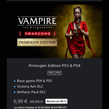
P
r
i
m
o
g
e
n
E
d
i
t
i
Primogen Edition PS5 & PS4
o
n
PS4
PS5
P
Base game PS4 & PS5
S
5
Victoria Ash DLC
&
Artifacts Pack DLC
P
S
6,99 €
34,99 €
Ahorra un 80 %
Rebajado del precio original de 34,99 €
4
La oferta finaliza el 12/8/2026 10:59 PM UTC