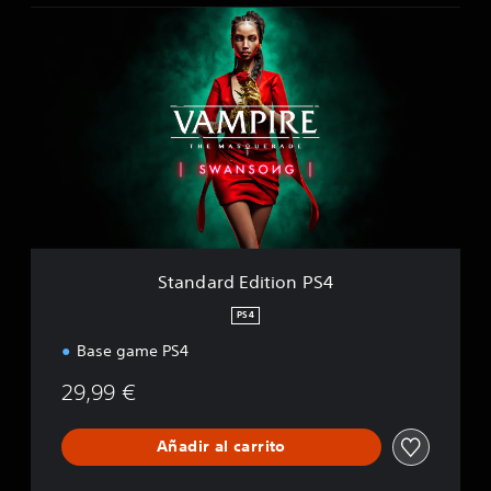
S
t
a
n
d
a
r
d
E
d
i
t
i
Standard Edition PS4
o
n
PS4
P
Base game PS4
S
4
29,99 €
Añadir al carrito