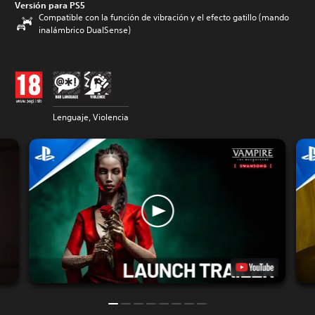
Versión para PS5
Compatible con la función de vibración y el efecto gatillo (mando
inalámbrico DualSense)
Lenguaje, Violencia