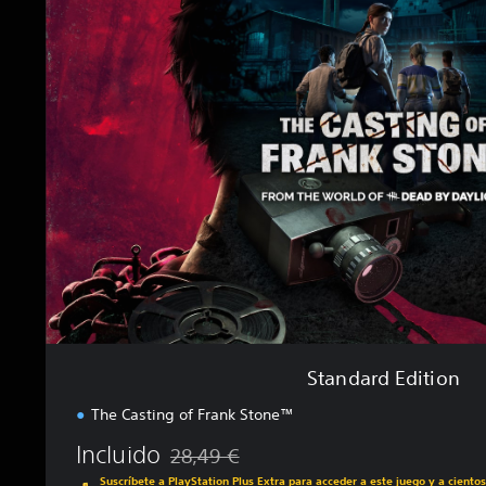
a
n
d
a
r
d
E
d
i
t
i
o
n
Standard Edition
The Casting of Frank Stone™
Incluido
28,49 €
Rebajado del precio original de 28,49 €
Suscríbete a PlayStation Plus Extra para acceder a este juego y a ciento