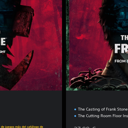
l
u
x
e
E
d
i
t
i
o
n
The Casting of Frank Ston
The Cutting Room Floor In
s de juegos más del catálogo de