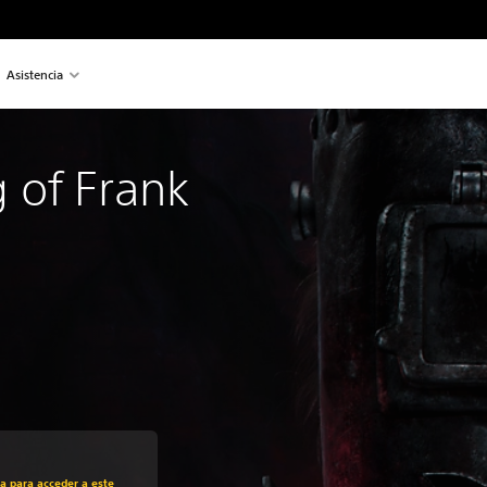
Asistencia
 of Frank
recio original de 28,49 €
ra para acceder a este