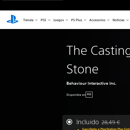
Tienda
PS5
Juegos
PS Plus
Accesorios
Noticias
The Casting
Stone
Behaviour Interactive Inc.
Disponible en
PS5
Incluido
28,49 €
Rebajado del p
Suscríbete a PlayStation Plus Ext