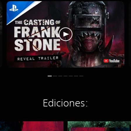
Ediciones:
D
e