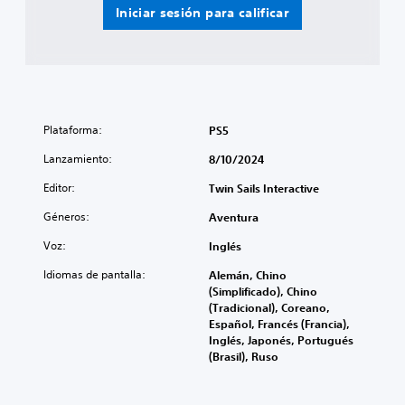
d
r
Iniciar sesión para calificar
e
i
d
n
i
c
f
i
i
p
c
a
u
l
Plataforma:
PS5
l
e
t
s
Lanzamiento:
8/10/2024
a
.
d
Editor:
Twin Sails Interactive
p
S
r
Géneros:
Aventura
u
e
Voz:
Inglés
b
d
e
t
Idiomas de pantalla:
Alemán, Chino
f
í
(Simplificado), Chino
i
t
(Tradicional), Coreano,
n
u
Español, Francés (Francia),
i
l
Inglés, Japonés, Portugués
d
o
(Brasil), Ruso
o
s
a
n
l