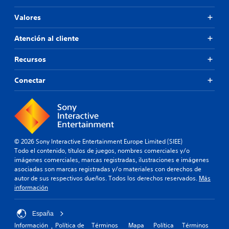
i
t
Valores
a
s
Atención al cliente
u
l
Recursos
e
c
t
Conectar
u
r
a
.
© 2026 Sony Interactive Entertainment Europe Limited (SIEE)
Todo el contenido, títulos de juegos, nombres comerciales y/o
imágenes comerciales, marcas registradas, ilustraciones e imágenes
asociadas son marcas registradas y/o materiales con derechos de
autor de sus respectivos dueños. Todos los derechos reservados.
Más
información
España
Información
Política de
Términos
Mapa
Política
Términos