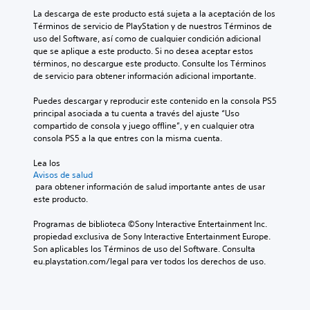
í
t
La descarga de este producto está sujeta a la aceptación de los 
e
t
Términos de servicio de PlayStation y de nuestros Términos de 
r
i
uso del Software, así como de cualquier condición adicional 
n
d
que se aplique a este producto. Si no desea aceptar estos 
a
o
términos, no descargue este producto. Consulte los Términos 
t
s
de servicio para obtener información adicional importante.
i
L
v
Puedes descargar y reproducir este contenido en la consola PS5 
o
o
principal asociada a tu cuenta a través del ajuste “Uso 
s
.
compartido de consola y juego offline”, y en cualquier otra 
s
consola PS5 a la que entres con la misma cuenta.
u
b
Lea los 
t
Avisos de salud
í
 para obtener información de salud importante antes de usar 
t
este producto.
u
l
Programas de biblioteca ©Sony Interactive Entertainment Inc. 
o
propiedad exclusiva de Sony Interactive Entertainment Europe. 
s
Son aplicables los Términos de uso del Software. Consulta 
s
eu.playstation.com/legal para ver todos los derechos de uso.
e
p
r
e