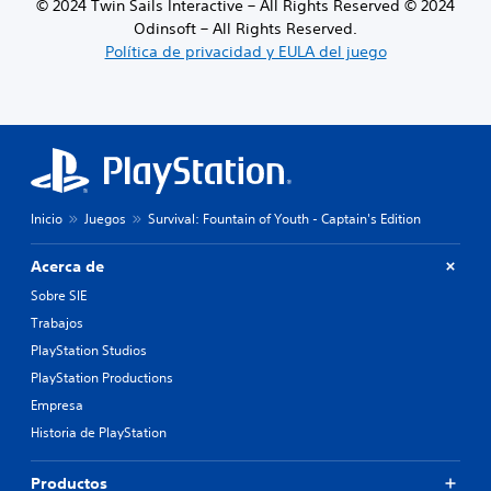
© 2024 Twin Sails Interactive – All Rights Reserved © 2024
s
e
Odinsoft – All Rights Reserved.
n
Política de privacidad y EULA del juego
t
a
n
d
e
u
n
a
Inicio
Juegos
Survival: Fountain of Youth - Captain's Edition
m
a
n
Acerca de
e
Sobre SIE
r
Trabajos
a
q
PlayStation Studios
u
PlayStation Productions
e
f
Empresa
a
Historia de PlayStation
c
i
l
Productos