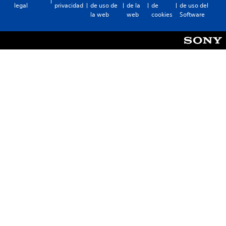
legal
privacidad
de uso de
de la
de
de uso del
la web
web
cookies
Software