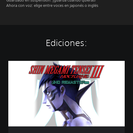
Guardado en suspensión: ¡guarda cuando quieras!
Ahora con voz: elige entre voces en japonés o inglés
Ediciones:
S
t
a
n
d
a
r
d
E
d
i
t
i