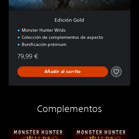
d
d
s
Edición Gold
Monster Hunter Wilds
Colección de complementos de aspecto
Bonificación prémium
79,99 €
Añadir al carrito
Complementos