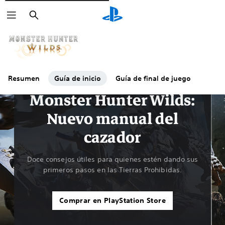
Buscar
Resumen
Guía de inicio
Guía de final de juego
Guías y editorial
Monster Hunter Wilds:
Nuevo manual del
cazador
Doce consejos útiles para quienes estén dando sus
primeros pasos en las Tierras Prohibidas.
Comprar en PlayStation Store