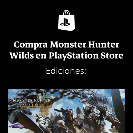
Compra Monster Hunter
Wilds en PlayStation Store
Ediciones:
E
d
i
c
i
ó
n
e