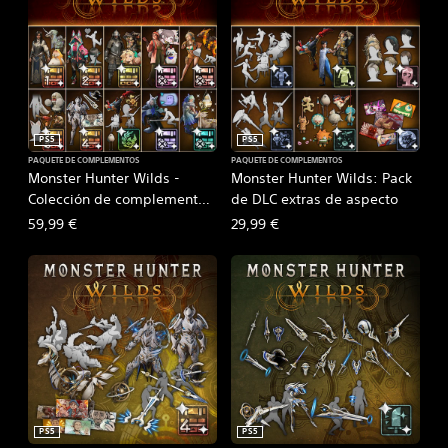
PS5
PS5
PAQUETE DE COMPLEMENTOS
PAQUETE DE COMPLEMENTOS
Monster Hunter Wilds -
Monster Hunter Wilds: Pack
Colección de complementos
de DLC extras de aspecto
de aspecto
59,99 €
29,99 €
PS5
PS5