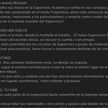
o Jeremy McGrath.
dos sus trucos en la Supercross Academy y confía en sus consejos p
alto del campeonato en el modo Trayectoria, ahora más inmersivo q
ctorias, impresiona a los patrocinadores y compite contra rivales ún
te en la leyenda mundial del Supercross!
DAR UNA VUELTA
erto a la mina, desde la montaña al estadio... El nuevo Supercross P
lorar ubicaciones únicas, ya sea por tu cuenta o con amigos.
está conectada por los circuitos de Supercross y pistas de motocro
lizar para practicar, hacer trucos o simplemente disfrutar de las vist
ATTACK
al. Una carretera totalmente recta. Lo demás no importa.
y sigue el camino marcado para cruzar la meta en primer lugar en e
hm Attack.
lo que vales y compite una vez tras otra en torneos eliminatorios q
n en lugares asombrosos, como cañones y bosques.
O, TU VIAJE
za cada parte de tu trayectoria hasta convertirte en la leyenda núme
 desarrollar tus habilidades como piloto y ajusta cada detalle de t