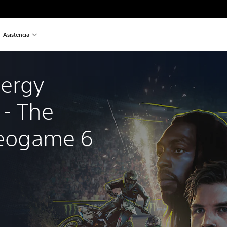
Asistencia
ergy 
- The 
deogame 6 