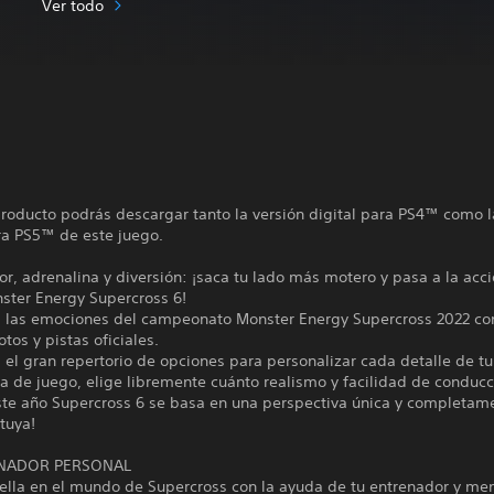
Ver todo
roducto podrás descargar tanto la versión digital para PS4™ como l
ra PS5™ de este juego.
or, adrenalina y diversión: ¡saca tu lado más motero y pasa a la acci
ster Energy Supercross 6!
s las emociones del campeonato Monster Energy Supercross 2022 co
otos y pistas oficiales.
el gran repertorio de opciones para personalizar cada detalle de tu
a de juego, elige libremente cuánto realismo y facilidad de conduc
ste año Supercross 6 se basa en una perspectiva única y completam
 tuya!
ENADOR PERSONAL
ella en el mundo de Supercross con la ayuda de tu entrenador y men