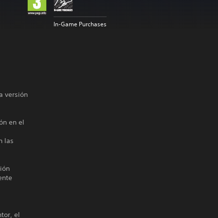
In-Game Purchases
a versión
ón en el
n las
ción
ente
tor, el