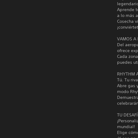
legendari
Aprende to
a lo más 
Cosecha vi
¡conviérte
VAMOS A 
Del aeropu
ofrece exp
Cada zona 
puedes uti
RHYTHM 
Tú. Tu riv
Abre gas 
modo Rhyt
Demuestra 
celebrará
TU DESAFÍ
¡Personali
mundial!
Elige cómo