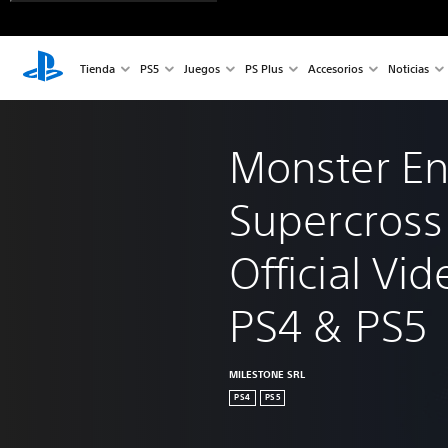
Tienda
PS5
Juegos
PS Plus
Accesorios
Noticias
Monster En
Supercross 
Official Vi
PS4 & PS5
MILESTONE SRL
PS4
PS5