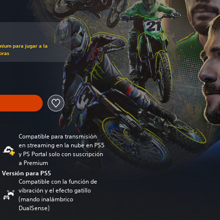
mium para jugar a la
oras
Compatible para transmisión
en streaming en la nube en PS5
y PS Portal solo con suscripción
a Premium
Versión para PS5
Compatible con la función de
vibración y el efecto gatillo
(mando inalámbrico
DualSense)