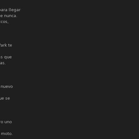
ara llegar
ue nunca.
icos,
ark te
ss que
as.
l nuevo
ue se
ro uno
u moto.