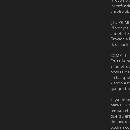
¡Y eso no 
inconfundi
amplio ab
¿TU PRIME
¡No dejes 
a meterte 
Gracias a 
descubrir 
COMPITE 
Cruza la 
kilómetros
podrás gan
en las que
Y todo est
que podrá
Si ya tien
para PS5™
tengan el
que quiera
de juego d
podrán con