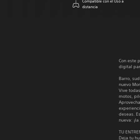
Compatible con el Uso a
distancia
Con este p
digital pa
Barro, sud
nuevo Mon
Vive toda
motos, pil
Aprovecha 
experienci
deseas. E
nueva: ¡la
TU ENTR
Deja tu hu