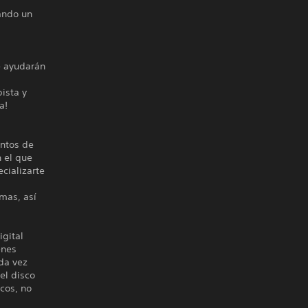
o
zando un
te ayudarán
pista y
a!
entos de
n el que
ecializarte
rmas, así
igital
enes
da vez
el disco
cos, no