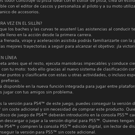
es todo! Construye tu pista ideal con el Editor de pista, crea un estil
ble con el editor de cascos y personaliza al piloto y a su moto utili
anico de accesorios.
RA VEZ EN EL SILLÍN?
que los baches y las curvas te asusten! Las asistencias al conducir 
de lleno en la acción desde la primera carrera.
la frenada, viraje y aceleración asistida podrás familiarizarte con la 
las mejores trayectorias a seguir para alcanzar el objetivo: ¡la victori
EN LÍNEA
meta antes que el resto, ejecuta maniobras impecables y conduce ci
 con tu moto: todo ello gracias al nuevo sistema de clasificación co
ar puntos y clasificarte con estas u otras actividades, o incluso esp
 prefieras.
á disponible en la nueva función integrada para jugar entre platafo
s jugar con tus amigos sin problema.
es la versión para PS4™ de este juego, puedes conseguir la versión d
 sin coste adicional y sin necesidad de comprar este producto. Qui
 disco de juego de PS4™ deberán introducirlo en la consola PS5™ ca
n descargar o jugar a la versión digital para PS5™. Quienes tengan 
e PS4™ y compren la consola PS5™ edición digital, sin lector de dis
seguir la versión para PS5™ sin coste adicional.