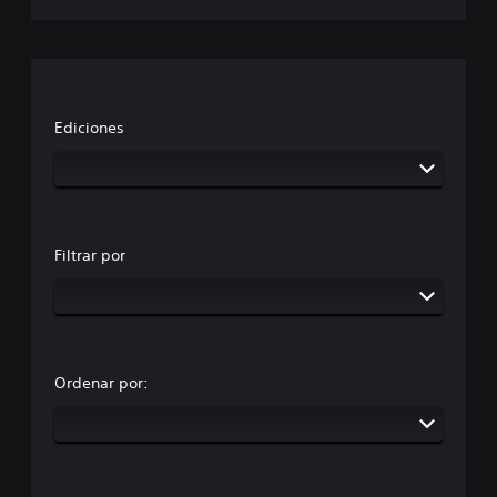
e
s
P
u
e
d
Ediciones
e
s
j
u
g
a
r
Filtrar por
a
l
j
u
e
g
Ordenar por:
o
y
d
e
s
p