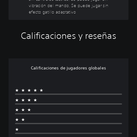
n
vibración del mando, Se puede jugar sin
m
efecto gatillo adaptativo
a
n
t
Calificaciones y reseñas
e
n
e
r
p
u
Calificaciones de jugadores globales
l
s
a
d
★★★★★
o
★★★★
s
b
★★★
o
★★
t
o
★
n