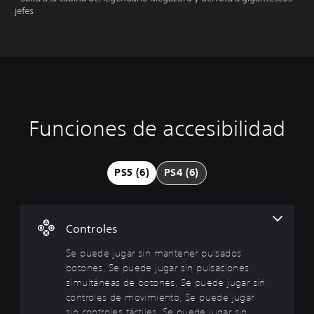
jefes
Funciones de accesibilidad
S
e
p
u
PS5 (6)
PS4 (6)
e
d
e
j
Controles
u
g
Se puede jugar sin mantener pulsados
a
botones, Se puede jugar sin pulsaciones
r
simultáneas de botones, Se puede jugar sin
s
controles de movimiento, Se puede jugar
i
sin controles táctiles, Se puede jugar sin