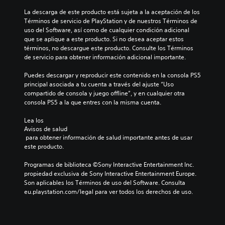
S
La descarga de este producto está sujeta a la aceptación de los 
e
Términos de servicio de PlayStation y de nuestros Términos de 
p
uso del Software, así como de cualquier condición adicional 
u
que se aplique a este producto. Si no desea aceptar estos 
e
términos, no descargue este producto. Consulte los Términos 
d
de servicio para obtener información adicional importante.
e
Puedes descargar y reproducir este contenido en la consola PS5 
j
principal asociada a tu cuenta a través del ajuste “Uso 
u
compartido de consola y juego offline”, y en cualquier otra 
g
consola PS5 a la que entres con la misma cuenta.
a
r
Lea los 
s
Avisos de salud
i
 para obtener información de salud importante antes de usar 
n
este producto.
p
Programas de biblioteca ©Sony Interactive Entertainment Inc. 
u
propiedad exclusiva de Sony Interactive Entertainment Europe. 
l
Son aplicables los Términos de uso del Software. Consulta 
s
eu.playstation.com/legal para ver todos los derechos de uso.
a
c
i