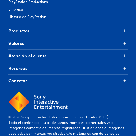
PlayStation Productions
s
Empresa
P
Historia de PlayStation
u
e
d
Productos
e
s
Valores
j
u
Atención al cliente
g
a
r
Recursos
a
l
Conectar
j
u
e
g
o
y
d
© 2026 Sony Interactive Entertainment Europe Limited (SIEE)
e
Todo el contenido, títulos de juegos, nombres comerciales y/o
s
imágenes comerciales, marcas registradas, ilustraciones e imágenes
p
asociadas son marcas registradas y/o materiales con derechos de