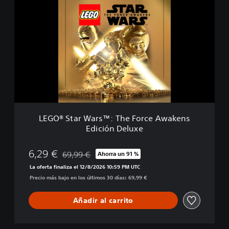
E
s
G
p
O
e
®
r
S
t
t
a
a
r
r
d
W
e
a
l
r
a
s
F
LEGO® Star Wars™: The Force Awakens
™
u
Edición Deluxe
:
e
T
r
h
6,29 €
69,99 €
Ahorra un 91 %
z
Rebajado del precio original de 69,99 €
e
a
La oferta finaliza el 12/8/2026 10:59 PM UTC
F
Precio más bajo en los últimos 30 días: 69,99 €
o
r
c
Añadir al carrito
e
A
w