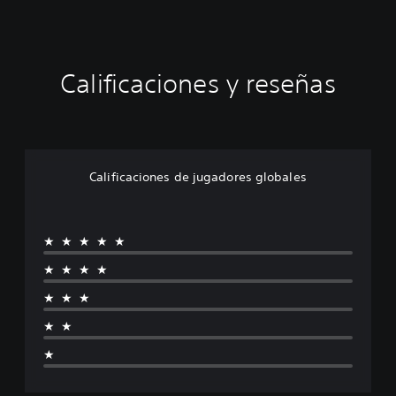
A
w
a
k
e
Calificaciones y reseñas
n
s
Calificaciones de jugadores globales
★★★★★
★★★★
★★★
★★
★