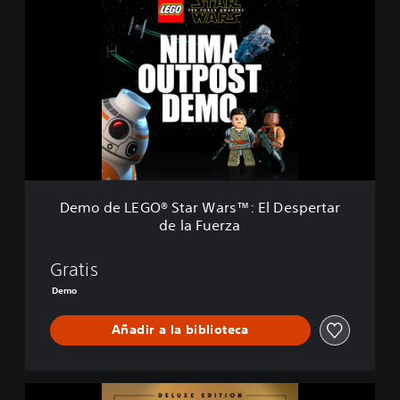
e
m
o
d
e
L
E
G
O
®
S
t
Demo de LEGO® Star Wars™: El Despertar
a
de la Fuerza
r
W
a
Gratis
r
Demo
s
™
Añadir a la biblioteca
:
E
l
D
L
e