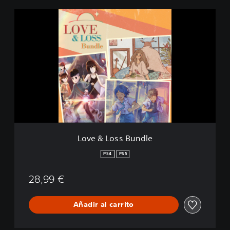
L
o
v
e
&
L
o
s
s
B
u
n
d
Love & Loss Bundle
l
e
PS4
PS5
28,99 €
Añadir al carrito