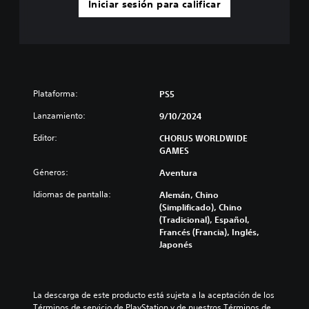
Iniciar sesión para calificar
Plataforma:
PS5
Lanzamiento:
9/10/2024
Editor:
CHORUS WORLDWIDE
GAMES
Géneros:
Aventura
Idiomas de pantalla:
Alemán, Chino
(Simplificado), Chino
(Tradicional), Español,
Francés (Francia), Inglés,
Japonés
La descarga de este producto está sujeta a la aceptación de los 
Términos de servicio de PlayStation y de nuestros Términos de 