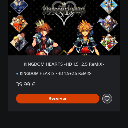
I
[
N
I
G
～
D
I
O
I
M
I
H
]
E
A
R
T
S
KINGDOM HEARTS -HD 1.5+2.5 ReMIX-
-
H
KINGDOM HEARTS -HD 1.5+2.5 ReMIX-
D
1
39,99 €
.
5
+
Reservar
2
.
5
R
e