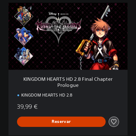
d
K
(
I
D
N
L
G
C
D
)
O
M
H
E
A
R
T
S
KINGDOM HEARTS HD 2.8 Final Chapter
H
Prologue
D
2
KINGDOM HEARTS HD 2.8
.
8
39,99 €
F
i
n
Reservar
a
l