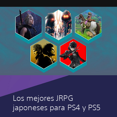
M
I
X
-
Los mejores JRPG
japoneses para PS4 y PS5