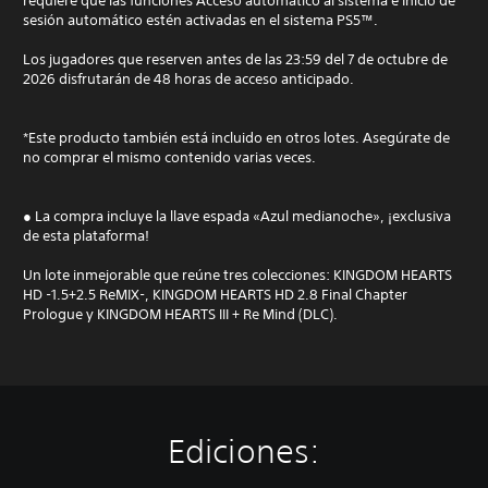
requiere que las funciones Acceso automático al sistema e Inicio de
sesión automático estén activadas en el sistema PS5™.
Los jugadores que reserven antes de las 23:59 del 7 de octubre de
2026 disfrutarán de 48 horas de acceso anticipado.
*Este producto también está incluido en otros lotes. Asegúrate de
no comprar el mismo contenido varias veces.
● La compra incluye la llave espada «Azul medianoche», ¡exclusiva
de esta plataforma!
Un lote inmejorable que reúne tres colecciones: KINGDOM HEARTS
HD -1.5+2.5 ReMIX-, KINGDOM HEARTS HD 2.8 Final Chapter
Prologue y KINGDOM HEARTS III + Re Mind (DLC).
Ediciones: