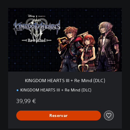
K
I
N
G
D
O
M
H
E
A
R
T
S
KINGDOM HEARTS III + Re Mind (DLC)
I
I
KINGDOM HEARTS III + Re Mind (DLC)
I
+
39,99 €
R
e
M
Reservar
i
n