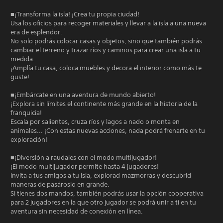
■¡Transforma la isla! ¡Crea tu propia ciudad!
Usa los oficios para recoger materiales y llevar a la isla a una nueva
era de esplendor.
No solo podrás colocar casas y objetos, sino que también podrás
cambiar el terreno y trazar ríos y caminos para crear una isla a tu
medida.
¡Amplía tu casa, coloca muebles y decora el interior como más te
guste!
■¡Embárcate en una aventura de mundo abierto!
¡Explora sin límites el continente más grande en la historia de la
franquicia!
Escala por salientes, cruza ríos y lagos a nado o monta en
animales... ¡Con estas nuevas acciones, nada podrá frenarte en tu
exploración!
■¡Diversión a raudales con el modo multijugador!
¡El modo multijugador permite hasta 4 jugadores!
Invita a tus amigos a tu isla, explorad mazmorras y descubrid
maneras de pasároslo en grande.
Si tienes dos mandos, también podrás usar la opción cooperativa
para 2 jugadores en la que otro jugador se podrá unir a ti en tu
aventura sin necesidad de conexión en línea.