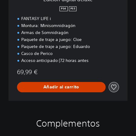
l
S
d
PS4
PS5
4
e
&
FANTASY LIFE i
l
P
u
Montura: Minisomnidragón
S
x
Armas de Somnidragón
5
e
Paquete de traje a juego: Cloe
Paquete de traje a juego: Eduardo
Casco de Perico
Acceso anticipado (72 horas antes
69,99 €
Añadir al carrito
Complementos