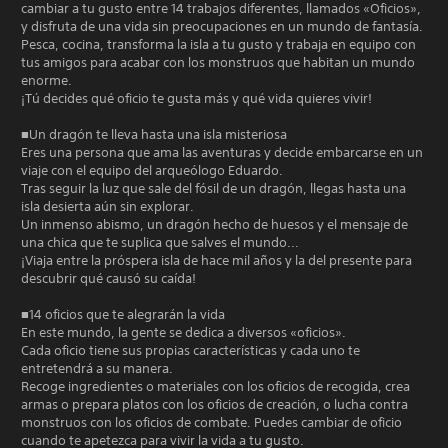
cambiar a tu gusto entre 14 trabajos diferentes, llamados «Oficios»,
y disfruta de una vida sin preocupaciones en un mundo de fantasía.
Pesca, cocina, transforma la isla a tu gusto y trabaja en equipo con
tus amigos para acabar con los monstruos que habitan un mundo
enorme.
¡Tú decides qué oficio te gusta más y qué vida quieres vivir!
■Un dragón te lleva hasta una isla misteriosa
Eres una persona que ama las aventuras y decide embarcarse en un
viaje con el equipo del arqueólogo Eduardo.
Tras seguir la luz que sale del fósil de un dragón, llegas hasta una
isla desierta aún sin explorar.
Un inmenso abismo, un dragón hecho de huesos y el mensaje de
una chica que te suplica que salves el mundo...
¡Viaja entre la próspera isla de hace mil años y la del presente para
descubrir qué causó su caída!
■14 oficios que te alegrarán la vida
En este mundo, la gente se dedica a diversos «oficios».
Cada oficio tiene sus propias características y cada uno te
entretendrá a su manera.
Recoge ingredientes o materiales con los oficios de recogida, crea
armas o prepara platos con los oficios de creación, o lucha contra
monstruos con los oficios de combate. Puedes cambiar de oficio
cuando te apetezca para vivir la vida a tu gusto.