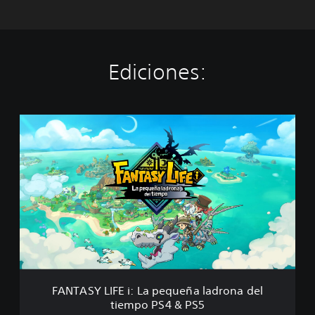
Ediciones:
F
A
N
T
A
S
Y
L
I
F
E
i
:
FANTASY LIFE i: La pequeña ladrona del
L
tiempo PS4 & PS5
a