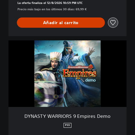
)
La oferta finaliza el 12/8/2026 10:59 PM UTC
Precio más bajo en los últimos 30 días: 69,99 €
Añadir al carrito
D
Y
N
A
S
T
Y
W
A
R
R
I
O
DYNASTY WARRIORS 9 Empires Demo
R
S
PS5
9
E