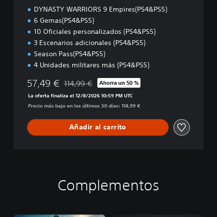
DYNASTY WARRIORS 9 Empires(PS4&PS5)
4
)
6 Gemas(PS4&PS5)
10 Oficiales personalizados (PS4&PS5)
3 Escenarios adicionales (PS4&PS5)
Season Pass(PS4&PS5)
4 Unidades militares más (PS4&PS5)
57,49 €
114,99 €
Ahorra un 50 %
Rebajado del precio original de 114,99 €
La oferta finaliza el 12/8/2026 10:59 PM UTC
Precio más bajo en los últimos 30 días: 114,99 €
Añadir al carrito
Complementos