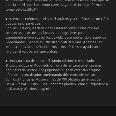
ardides astutos y fuerza militar para disfrutar de este nuevo tipo de
batalla, en el que el concepto clave es "¿Cuál es la mejor forma de
tomar este castillo?"-
■Sistema de Políticas en el que el carácter y la confianza de un Oficial
pueden reforzar el país.
Con las Políticas, las decisiones e interacciones de los oficiales
sientan las bases de sus fuerzas. Los jugadores podrán
experimentar diversos estilos de vida, desempeñando el papel de
Gobernantes, Generales, Oficiales sin afiliar y más. Además, las
interacciones de un oficial con los otros oficiales lo ayudarán a
reforzar el país para el que trabaja.
■¡Una vida llena de drama! El "Modo edición" remodelado.
El juego incluye el Modo edición, una de las características más
populares de la serie. Los jugadores pueden crear sus propios
oficiales personalizados combinando diferentes elementos.
Con los 94 oficiales Musou y más de 700 oficiales genéricos de
DYNASTY WARRIORS 9, los jugadores pueden llenar su experiencia
de Dynasty Warriors de gente.