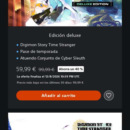
d
e
l
u
x
e
Edición deluxe
Digimon Story Time Stranger
Pase de temporada
Atuendo Conjunto de Cyber Sleuth
59,99 €
99,99 €
Ahorra un 40 %
Rebajado del precio original de 99,99 €
La oferta finaliza el 12/8/2026 10:59 PM UTC
Precio más bajo en los últimos 30 días: 99,99 €
Añadir al carrito
E
d
i