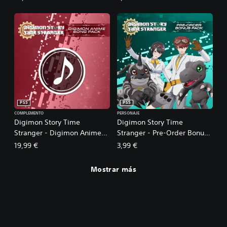
Materials
PS5
PS5
COMPLEMENTO
PERSONAJE
Digimon Story Time
Digimon Story Time
Stranger - Digimon Anime
Stranger - Pre-Order Bonus
Song Pack
Pack
19,99 €
3,99 €
Mostrar más