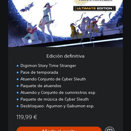
c
i
ó
n
d
e
f
i
n
i
Edición definitiva
t
i
Digimon Story Time Stranger
v
Pase de temporada
a
Atuendo Conjunto de Cyber Sleuth
Paquete de atuendos
Atuendo y Conjunto de suministros esp.
Paquete de música de Cyber Sleuth
Desbloqueo: Agumon y Gabumon esp.
119,99 €