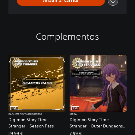
Añadir al carrito
Complementos
PS5
PS5
PAQUETE DE COMPLEMENTOS
MAPA
Digimon Story Time
Digimon Story Time
Stranger - Season Pass
Stranger - Outer Dungeons
The Halls of EXP, Gold,
29,99 €
7,99 €