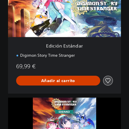
ó
n
E
s
t
á
n
d
Edición Estándar
a
r
Digimon Story Time Stranger
69,99 €
Añadir al carrito
D
i
g
i
m
o