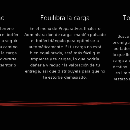
no
Equilibra la carga
To
 terreno
En el menú de Preparativos finales o
n el botón
Administración de carga, mantén pulsado
Busca 
a a seguir
el botón triángulo para optimizarla
enemigas
 tu camino
automáticamente. Si tu carga no está
portador
 la carga
bien equilibrada, será más fácil que
lo que ll
dvertirte
tropieces y te caigas, lo que podría
carga a 
erritorio
dañarla y reducir la valoración de tu
destino.
entrega, así que distribúyela para que no
es limi
te estorbe demasiado.
vistazo 