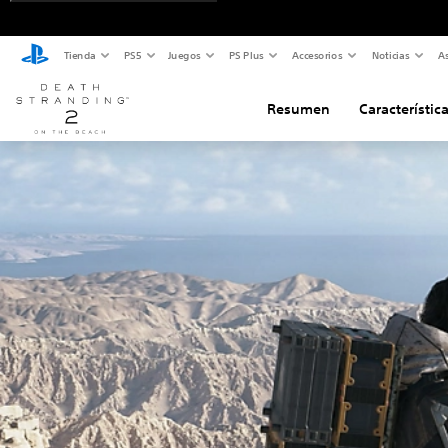
Tienda
PS5
Juegos
PS Plus
Accesorios
Noticias
As
Resumen
Característic