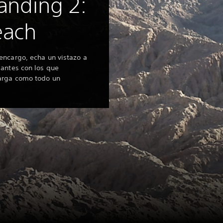
anding 2:
each
encargo, echa un vistazo a
iantes con los que
carga como todo un