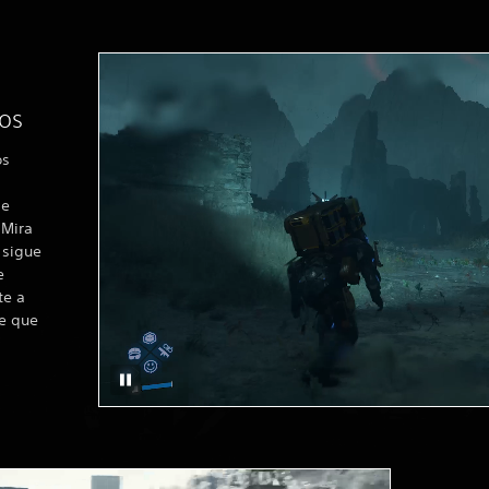
los
os
de
 Mira
 sigue
e
te a
e que