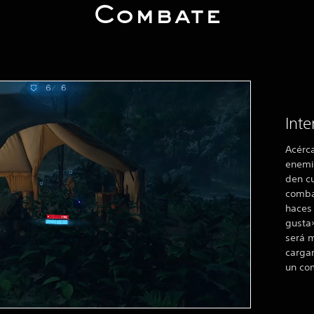
Combate
Inte
Acérc
enemi
den cu
combat
haces 
gusta»
será m
carga
un co