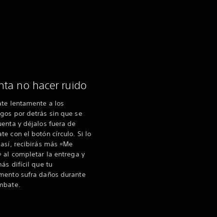
nta no hacer ruido
ate lentamente a los
gos por detrás sin que se
enta y déjalos fuera de
e con el botón círculo. Si lo
así, recibirás más «Me
 al completar la entrega y
ás difícil que tu
mento sufra daños durante
mbate.