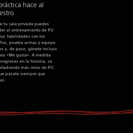
práctica hace al
estro
e tu sala privada puedes
der al entrenamiento de RV.
tus habilidades con los
fíos, prueba armas y equipo
s y, de paso, gánate incluso
nos «Me gusta». A medida
rogreses en la historia, se
 añadiendo más retos de RV,
que pásate siempre que
as.