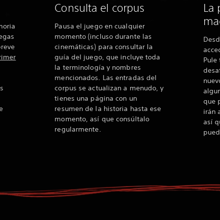
Consulta el corpus
La 
ma
moria
Pausa el juego en cualquier
uegas
momento (incluso durante las
Desd
breve
cinemáticas) para consultar la
acce
rimer
guía del juego, que incluye toda
Pule 
la terminología y nombres
desa
mencionados. Las entradas del
nuevo
s
corpus se actualizan a menudo, y
algu
tienes una página con un
que p
e
resumen de la historia hasta ese
irán
momento, así que consúltalo
así 
regularmente.
pued