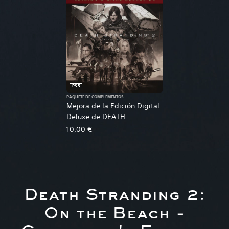
PS5
PAQUETE DE COMPLEMENTOS
Mejora de la Edición Digital
Deluxe de DEATH
STRANDING 2: ON THE
10,00 €
BEACH
Death Stranding 2:
On the Beach -