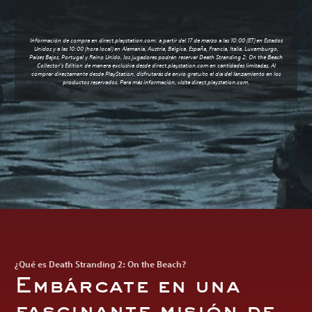
Información de compra en direct.playstation.com: a partir del 17 de marzo a las 10:00 (ET) en Estados
Unidos y a las 10:00 (hora local) en Alemania, Austria, Bélgica, España, Francia, Italia, Luxemburgo,
Países Bajos, Portugal y Reino Unido, los jugadores podrán reservar Death Stranding 2: On the Beach
Collector's Edition de manera exclusiva desde
direct.playstation.com
en cantidades limitadas. Al
comprar directamente desde PlayStation, disfrutarás de envío gratuito el día del lanzamiento en los
productos reservados. Para más información, visita
direct.playstation.com
.
¿Qué es Death Stranding 2: On the Beach?
Embárcate en una