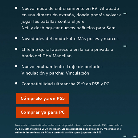
Nuevo modo de entrenamiento en RV: Atrapado
en una dimensión extraña, donde podrás volver a
jugar las batallas contra el jefe
Neil y desbloquear nuevos pañuelos para Sam
Novedades del modo Foto: Más poses y marcos
El felino quiral aparecerá en la sala privada a
bordo del DHV Magellan
Nuevo equipamiento: Traje de portador:
Vinculación y parche: Vinculación
Compatibilidad ultraancha 21:9 en PS5 y PC
Cómpralo ya en PS5
Comprar ya para PC
Las características indicadas arriba están disponibles tanto en la versión de PS5 como en la de
PC de Death Stranding 2: On the Beach. Las características específicas de PC mostradas en el
tráiler de lanzamiento de PC no estarán disponibles para jugadores de PS5.