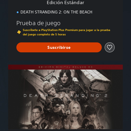
Edición Estándar
a
r
DEATH STRANDING 2: ON THE BEACH
Prueba de juego
Suscríbete a PlayStation Plus Premium para jugar a la prueba
del juego completo de 5 horas
Suscribirse
E
d
i
c
i
ó
n
D
i
g
i
t