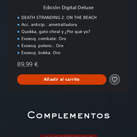
a
Edición Digital Deluxe
l
D
DEATH STRANDING 2: ON THE BEACH
e
Acc. anticip.: ametralladora
l
Quokka, gato chiral y ¿Por qué yo?
u
x
Exoesq. combate: Oro
e
Exoesq. potenc.: Oro
Exoesq. bokka: Oro
89,99 €
Añadir al carrito
Complementos