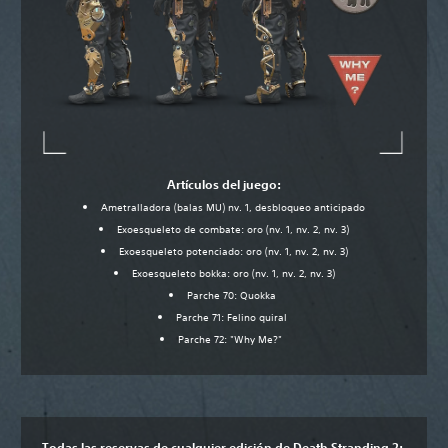
Artículos del juego:
Ametralladora (balas MU) nv. 1, desbloqueo anticipado
Exoesqueleto de combate: oro (nv. 1, nv. 2, nv. 3)
Exoesqueleto potenciado: oro (nv. 1, nv. 2, nv. 3)
Exoesqueleto bokka: oro (nv. 1, nv. 2, nv. 3)
Parche 70: Quokka
Parche 71: Felino quiral
Parche 72: "Why Me?"
Todas las reservas de cualquier edición de Death Stranding 2: