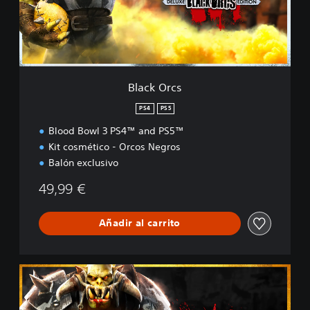
c
s
Black Orcs
PS4
PS5
Blood Bowl 3 PS4™ and PS5™
Kit cosmético - Orcos Negros
Balón exclusivo
49,99 €
Añadir al carrito
B
r
u