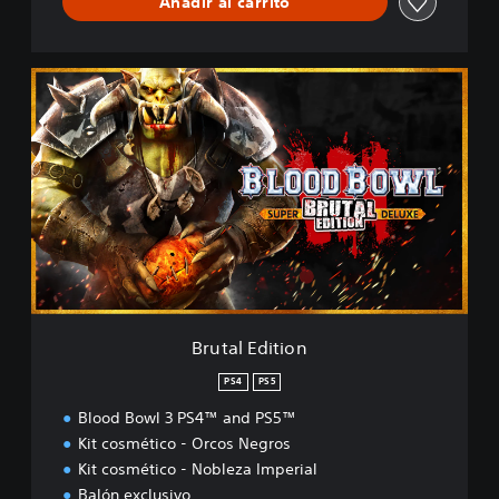
Añadir al carrito
B
r
u
t
a
l
E
d
i
t
i
o
n
Brutal Edition
PS4
PS5
Blood Bowl 3 PS4™ and PS5™
Kit cosmético - Orcos Negros
Kit cosmético - Nobleza Imperial
Balón exclusivo