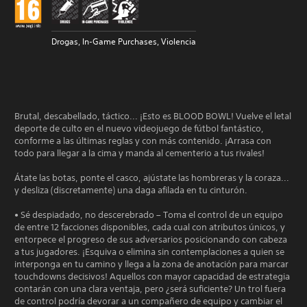
Drogas, In-Game Purchases, Violencia
Brutal, descabellado, táctico... ¡Esto es BLOOD BOWL! Vuelve el letal
deporte de culto en el nuevo videojuego de fútbol fantástico,
conforme a las últimas reglas y con más contenido. ¡Arrasa con
todo para llegar a la cima y manda al cementerio a tus rivales!
Átate las botas, ponte el casco, ajústate las hombreras y la coraza...
y desliza (discretamente) una daga afilada en tu cinturón.
• Sé despiadado, no descerebrado – Toma el control de un equipo
de entre 12 facciones disponibles, cada cual con atributos únicos, y
entorpece el progreso de sus adversarios posicionando con cabeza
a tus jugadores. ¡Esquiva o elimina sin contemplaciones a quien se
interponga en tu camino y llega a la zona de anotación para marcar
touchdowns decisivos! Aquellos con mayor capacidad de estrategia
contarán con una clara ventaja, pero ¿será suficiente? Un trol fuera
de control podría devorar a un compañero de equipo y cambiar el