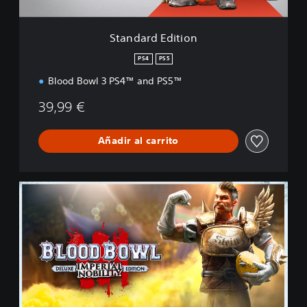
i
t
i
Standard Edition
o
n
PS4
PS5
Blood Bowl 3 PS4™ and PS5™
39,99 €
Añadir al carrito
I
m
p
e
r
i
a
l
N
o