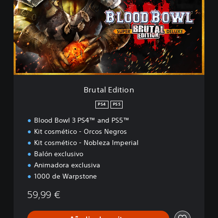
t
a
l
E
d
i
t
i
o
n
Brutal Edition
PS4
PS5
Blood Bowl 3 PS4™ and PS5™
Kit cosmético - Orcos Negros
Kit cosmético - Nobleza Imperial
Balón exclusivo
Animadora exclusiva
1000 de Warpstone
59,99 €