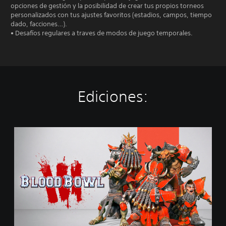
opciones de gestión y la posibilidad de crear tus propios torneos
personalizados con tus ajustes favoritos (estadios, campos, tiempo
dado, facciones…).
• Desafíos regulares a traves de modos de juego temporales.
Ediciones:
S
t
a
n
d
a
r
d
E
d