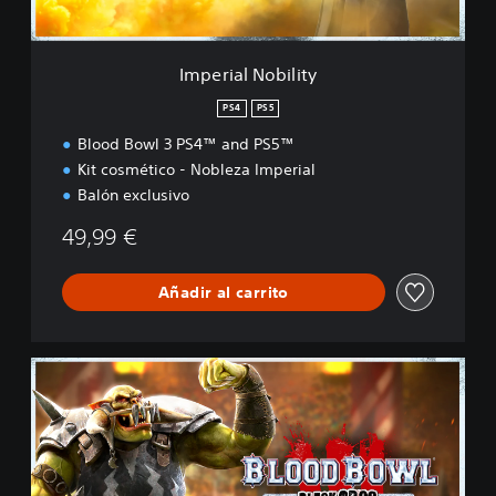
b
i
l
Imperial Nobility
i
t
PS4
PS5
y
Blood Bowl 3 PS4™ and PS5™
Kit cosmético - Nobleza Imperial
Balón exclusivo
49,99 €
Añadir al carrito
B
l
a
c
k
O
r