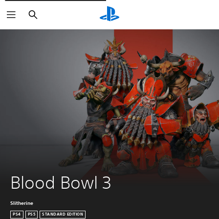
Buscar
Blood Bowl 3
Slitherine
PS4
PS5
STANDARD EDITION