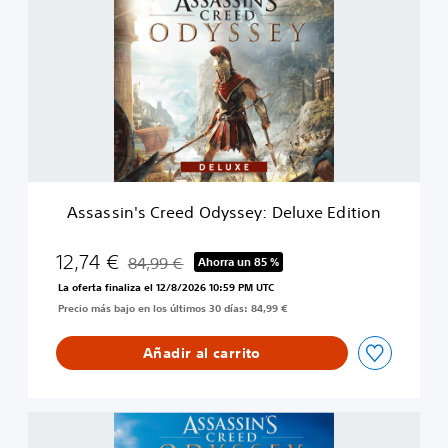
s
a
s
s
i
n
'
s
C
r
e
Assassin's Creed Odyssey: Deluxe Edition
e
d
O
12,74 €
84,99 €
Ahorra un 85 %
Rebajado del precio original de 84,99 €
d
La oferta finaliza el 12/8/2026 10:59 PM UTC
y
Precio más bajo en los últimos 30 días: 84,99 €
s
s
e
Añadir al carrito
y
:
D
A
e
s
l