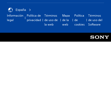
España
Información
Política de
Términos
Mapa
Política
Términos
legal
privacidad
de uso de
de la
de
de uso del
la web
web
cookies
Software