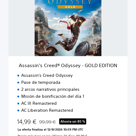
s
u
a
x
s
e
s
E
i
d
n
i
'
t
s
i
C
o
r
n
e
Assassin's Creed® Odyssey - GOLD EDITION
e
d
Assassin's Creed Odyssey
®
Pase de temporada
O
2 arcos narrativos principales
d
y
Misión de bonificación del día 1
s
AC III Remastered
s
AC Liberation Remastered
e
y
14,99 €
99,99 €
Ahorra un 85 %
Rebajado del precio original de 99,99 €
-
La oferta finaliza el 12/8/2026 10:59 PM UTC
G
Precio más bajo en los últimos 30 días: 99,99 €