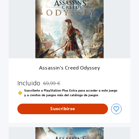
s
a
s
s
i
n
'
s
C
r
e
Assassin's Creed Odyssey
e
d
O
Incluido
69,99 €
Rebajado del precio original de 69,99 €
d
Suscríbete a PlayStation Plus Extra para acceder a este juego
y
y a cientos de juegos más del catálogo de juegos
s
s
Suscribirse
e
y
A
s