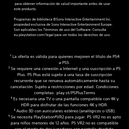
o
 para obtener información de salud importante antes de usar 
c
l
este producto.
i
e
a
s
Programas de biblioteca ©Sony Interactive Entertainment Inc. 
s
t
propiedad exclusiva de Sony Interactive Entertainment Europe. 
d
á
Son aplicables los Términos de uso del Software. Consulta 
u
c
eu.playstation.com/legal para ver todos los derechos de uso.
r
t
a
i
n
l
t
e
e
¹ La oferta es válida para quienes mejoren el título de PS4
s
t
a PS5.
.
o
² Se requiere una conexión a Internet y una suscripción a PS
d
Plus. PS Plus está sujeto a una tasa de suscripción
o
S
recurrente que se renueva automáticamente hasta su
e
e
cancelación. Sujeto a restricciones por edad. Condiciones
l
p
j
completas: play.st/PSPlusTerms
u
u
³ Es necesaria una TV o una pantalla compatible con 4K y
e
e
HDR para disfrutar de las funciones 4K y HDR.
d
g
⁴ Audio 3D con auriculares estéreo (analógicos o USB).
e
o
⁵ Se necesita PlayStation®VR2 para jugar. PS VR2 no es apto
j
p
u
para niños menores de 12 años. PS VR2 no es compatible
a
r
g