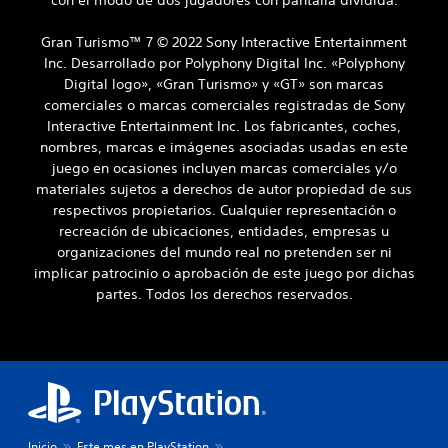
con el modo de dos jugadores con pantalla dividida.
a
a
p
r
Gran Turismo™ 7 © 2022 Sony Interactive Entertainment
r
s
Inc. Desarrollado por Polyphony Digital Inc. «Polyphony
a
i
Digital logo», «Gran Turismo» y «GT» son marcas
c
n
comerciales o marcas comerciales registradas de Sony
t
v
i
Interactive Entertainment Inc. Los fabricantes, coches,
i
c
nombres, marcas e imágenes asociadas usadas en este
b
a
juego en ocasiones incluyen marcas comerciales y/o
r
r
materiales sujetos a derechos de autor propiedad de sus
l
a
respectivos propietarios. Cualquier representación o
a
c
recreación de ubicaciones, entidades, empresas u
f
i
o
organizaciones del mundo real no pretenden ser ni
ó
r
implicar patrocinio o aprobación de este juego por dichas
n
m
partes. Todos los derechos reservados.
d
a
e
d
l
e
j
m
u
a
g
n
a
d
r
o
Inicio
Este mes en PlayStation