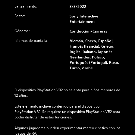
t
o
Lanzamiento:
3/3/2022
i
d
l
Editor:
Sony Interactive
o
e
Entertainment
d
s
e
Géneros:
Conducción/Carreras
P
p
u
r
Idiomas de pantalla:
Alemán, Checo, Español,
e
Francés (Francia), Griego,
á
d
Inglés, Italiano, Japonés,
c
e
Neerlandés, Polaco,
t
s
Portugués (Portugal), Ruso,
i
j
Turco, Árabe
u
c
g
a
a
P
r
u
El dispositivo PlayStation VR2 no es apto para niños menores de 
a
e
12 años.
l
d
j
e
Este elemento incluye contenido para el dispositivo 
u
s
PlayStation VR2. Se requiere un dispositivo PlayStation VR2 para 
e
a
poder disfrutar de estas funciones.
g
c
o
c
Algunos jugadores pueden experimentar mareo cinético con los 
s
e
juegos de RV.