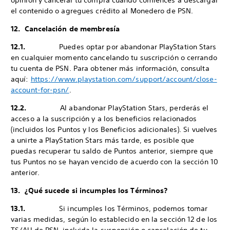
opinión y cancelar tu compra cuando comiences a descargar
el contenido o agregues crédito al Monedero de PSN.
12. Cancelación de membresía
12.1.
Puedes optar por abandonar PlayStation Stars
en cualquier momento cancelando tu suscripción o cerrando
tu cuenta de PSN. Para obtener más información, consulta
aquí:
https://www.playstation.com/support/account/close-
account-for-psn/
.
12.2.
Al abandonar PlayStation Stars, perderás el
acceso a la suscripción y a los beneficios relacionados
(incluidos los Puntos y los Beneficios adicionales). Si vuelves
a unirte a PlayStation Stars más tarde, es posible que
puedas recuperar tu saldo de Puntos anterior, siempre que
tus Puntos no se hayan vencido de acuerdo con la sección 10
anterior.
13. ¿Qué sucede si incumples los Términos?
13.1.
Si incumples los Términos, podemos tomar
varias medidas, según lo establecido en la sección 12 de los