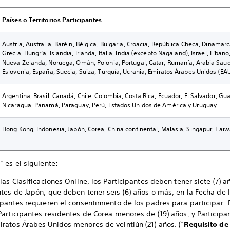
Países o Territorios Participantes
Austria, Australia, Baréin, Bélgica, Bulgaria, Croacia, República Checa, Dinamarc
Grecia, Hungría, Islandia, Irlanda, Italia, India (excepto Nagaland), Israel, Líba
Nueva Zelanda, Noruega, Omán, Polonia, Portugal, Catar, Rumanía, Arabia Saudi
Eslovenia, España, Suecia, Suiza, Turquía, Ucrania, Emiratos Árabes Unidos (EAU
Argentina, Brasil, Canadá, Chile, Colombia, Costa Rica, Ecuador, El Salvador, G
Nicaragua, Panamá, Paraguay, Perú, Estados Unidos de América y Uruguay.
Hong Kong, Indonesia, Japón, Corea, China continental, Malasia, Singapur, Taiw
a
” es el siguiente:
 las Clasificaciones Online, los Participantes deben tener siete (7) 
ntes de Japón, que deben tener seis (6) años o más, en la Fecha de I
cipantes requieren el consentimiento de los padres para participar:
 Participantes residentes de Corea menores de (19) años, y Participa
iratos Árabes Unidos menores de veintiún (21) años. (“
Requisito de