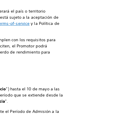
ará el país o territorio
está sujeto a la aceptación de
erms-of-service
y la Política de
plen con los requisitos para
citen, el Promotor podrá
cuerdo de rendimiento para
.
cio
”) hasta el 10 de mayo a las
 período que se extiende desde la
cia
”.
te el Período de Admisión a la