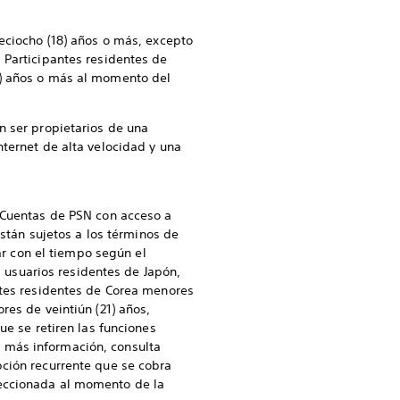
ieciocho (18) años o más, excepto
s Participantes residentes de
21) años o más al momento del
n ser propietarios de una
nternet de alta velocidad y una
n Cuentas de PSN con acceso a
están sujetos a los términos de
iar con el tiempo según el
s usuarios residentes de Japón,
ntes residentes de Corea menores
res de veintiún (21) años,
ue se retiren las funciones
 más información, consulta
ipción recurrente que se cobra
leccionada al momento de la