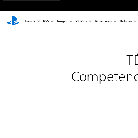
Tienda
PS5
Juegos
PS Plus
Accesorios
Noticias
T
Competenci