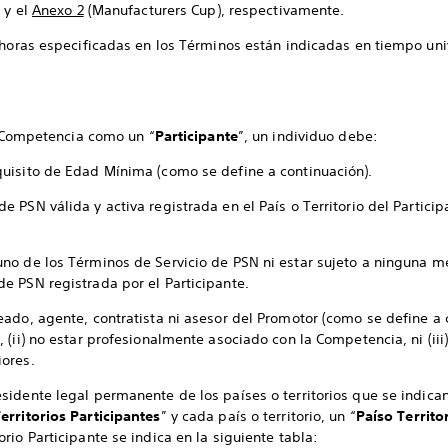
 y el
Anexo 2
(Manufacturers Cup), respectivamente.
 horas especificadas en los Términos están indicadas en tiempo univ
 Competencia como un “
Participante
”, un individuo debe:
quisito de Edad Mínima (como se define a continuación).
e PSN válida y activa registrada en el País o Territorio del Partici
uno de los Términos de Servicio de PSN ni estar sujeto a ninguna me
de PSN registrada por el Participante.
leado, agente, contratista ni asesor del Promotor (como se define a
, (ii) no estar profesionalmente asociado con la Competencia, ni (iii)
iores.
sidente legal permanente de los países o territorios que se indican
erritorios Participantes
” y cada país o territorio, un “
País
o Territo
orio Participante se indica en la siguiente tabla: