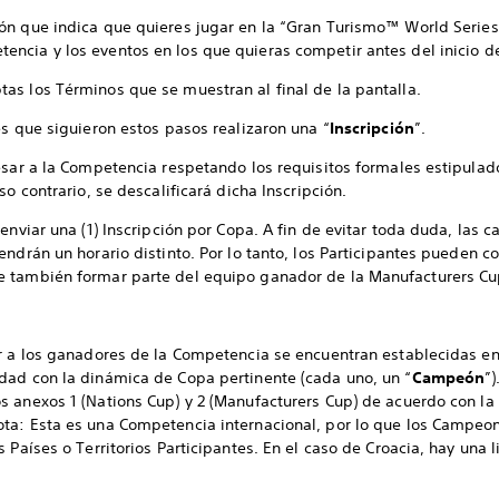
ión que indica que quieres jugar en la “Gran Turismo™ World Series
encia y los eventos en los que quieras competir antes del inicio d
tas los Términos que se muestran al final de la pantalla.
s que siguieron estos pasos realizaron una “
Inscripción
”.
esar a la Competencia respetando los requisitos formales estipulado
so contrario, se descalificará dicha Inscripción.
enviar una (1) Inscripción por Copa. A fin de evitar toda duda, las 
endrán un horario distinto. Por lo tanto, los Participantes pueden 
e también formar parte del equipo ganador de la Manufacturers Cu
r a los ganadores de la Competencia se encuentran establecidas en 
dad con la dinámica de Copa pertinente (cada uno, un “
Campeón
”
s anexos 1 (Nations Cup) y 2 (Manufacturers Cup) de acuerdo con l
ota: Esta es una Competencia internacional, por lo que los Camp
 Países o Territorios Participantes. En el caso de Croacia, hay una 