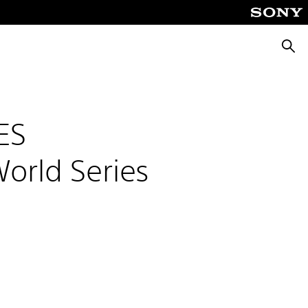
Busca
ES
orld Series