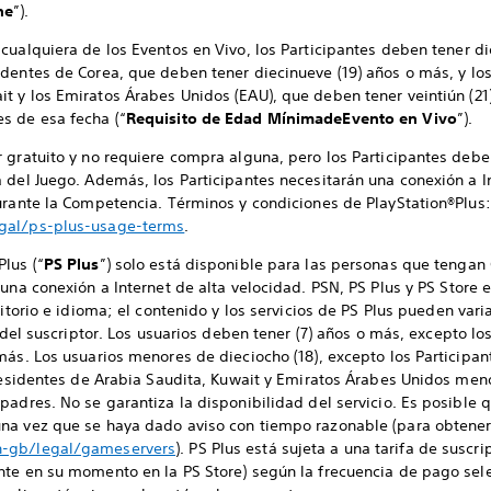
ne
”).
n cualquiera de los Eventos en Vivo, los Participantes deben tener d
sidentes de Corea, que deben tener diecinueve (19) años o más, y lo
it y los Emiratos Árabes Unidos (EAU), que deben tener veintiún (
es de esa fecha (“
Requisito de Edad Mínima
de
Evento en Vivo
”).
 gratuito y no requiere compra alguna, pero los Participantes debe
 del Juego. Además, los Participantes necesitarán una conexión a I
urante la Competencia. Términos y condiciones de PlayStation®Plus:
egal/ps-plus-usage-terms
.
lus (“
PS Plus
”) solo está disponible para las personas que tenga
y una conexión a Internet de alta velocidad. PSN, PS Plus y PS Store 
ritorio e idioma; el contenido y los servicios de PS Plus pueden var
d del suscriptor. Los usuarios deben tener (7) años o más, excepto lo
más. Los usuarios menores de dieciocho (18), excepto los Participa
 residentes de Arabia Saudita, Kuwait y Emiratos Árabes Unidos meno
adres. No se garantiza la disponibilidad del servicio. Es posible q
na vez que se haya dado aviso con tiempo razonable (para obtener
n-gb/legal/gameservers
). PS Plus está sujeta a una tarifa de suscr
nte en su momento en la PS Store) según la frecuencia de pago se