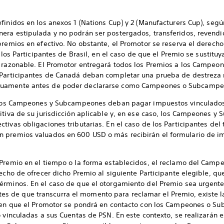
finidos en los anexos 1 (Nations Cup) y 2 (Manufacturers Cup), se
era estipulada y no podrán ser postergados, transferidos, revendid
premios en efectivo. No obstante, el Promotor se reserva el derecho
 los Participantes de Brasil, en el caso de que el Premio se sustituy
o razonable. El Promotor entregará todos los Premios a los Campe
s Participantes de Canadá deban completar una prueba de destreza
tuamente antes de poder declararse como Campeones o Subcampe
ue los Campeones y Subcampeones deban pagar impuestos vinculados
itiva de su jurisdicción aplicable y, en ese caso, los Campeones 
tivas obligaciones tributarias. En el caso de los Participantes del 
 premios valuados en 600 USD o más recibirán el formulario de im
 Premio en el tiempo o la forma establecidos, el reclamo del Cam
recho de ofrecer dicho Premio al siguiente Participante elegible, qu
érminos. En el caso de que el otorgamiento del Premio sea urgente
 de que transcurra el momento para reclamar el Premio, existe la
) en que el Promotor se pondrá en contacto con los Campeones o S
o vinculadas a sus Cuentas de PSN. En este contexto, se realizarán 