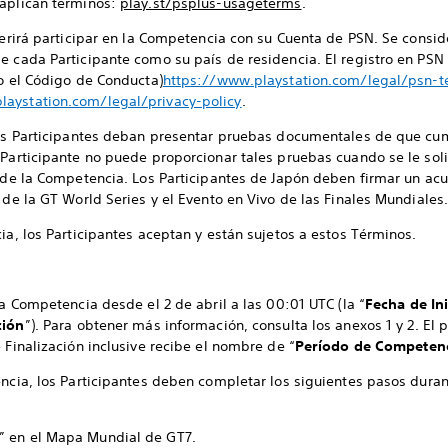
 aplican términos:
play.st/psplus-usageterms
.
uerirá participar en la Competencia con su Cuenta de PSN. Se consider
e cada Participante como su país de residencia. El registro en PSN 
do el Código de Conducta)
https://www.playstation.com/legal/psn-t
laystation.com/legal/privacy-policy
.
 los Participantes deban presentar pruebas documentales de que cum
 Participante no puede proporcionar tales pruebas cuando se le soli
e de la Competencia. Los Participantes de Japón deben firmar un a
 de la GT World Series y el Evento en Vivo de las Finales Mundiales
ia, los Participantes aceptan y están sujetos a estos Términos.
la Competencia desde el 2 de abril a las 00:01 UTC (la “
Fecha de Ini
ción
”). Para obtener más información, consulta los anexos 1 y 2. El
 Finalización inclusive recibe el nombre de “
Período de Competen
encia, los Participantes deben completar los siguientes pasos duran
t” en el Mapa Mundial de GT7.