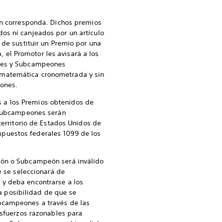
gún corresponda. Dichos premios
os ni canjeados por un artículo
 de sustituir un Premio por una
a, el Promotor les avisará a los
ones y Subcampeones
 matemática cronometrada y sin
ones.
 a los Premios obtenidos de
y Subcampeones serán
territorio de Estados Unidos de
puestos federales 1099 de los
peón o Subcampeón será inválido
e se seleccionará de
 y deba encontrarse a los
 posibilidad de que se
ubcampeones a través de las
esfuerzos razonables para