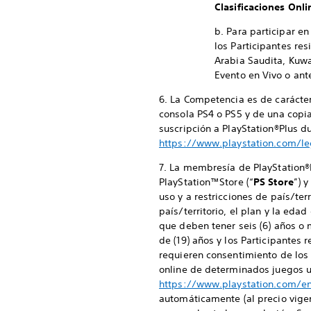
Clasificaciones Onli
b. Para participar e
los Participantes re
Arabia Saudita, Kuwa
Evento en Vivo o ant
6. La Competencia es de carácter
consola PS4 o PS5 y de una copia
suscripción a PlayStation®Plus d
https://www.playstation.com/l
7. La membresía de PlayStation®P
PlayStation™Store (“
PS Store
”) 
uso y a restricciones de país/ter
país/territorio, el plan y la eda
que deben tener seis (6) años o 
de (19) años y los Participantes
requieren consentimiento de los p
online de determinados juegos u
https://www.playstation.com/e
automáticamente (al precio vige