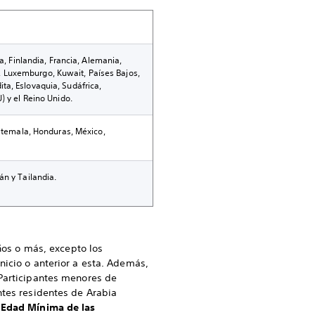
a, Finlandia, Francia, Alemania,
no, Luxemburgo, Kuwait, Países Bajos,
ta, Eslovaquia, Sudáfrica,
) y el Reino Unido.
uatemala, Honduras, México,
án y Tailandia.
años o más, excepto los
nicio o anterior a esta. Además,
 Participantes menores de
ntes residentes de Arabia
 Edad Mínima de las