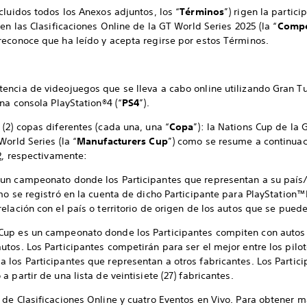
cluidos todos los Anexos adjuntos, los “
Términos
”) rigen la partici
en las Clasificaciones Online de la GT World Series 2025 (la “
Compe
reconoce que ha leído y acepta regirse por estos Términos.
encia de videojuegos que se lleva a cabo online utilizando Gran T
una consola PlayStation®4 (“
PS4
”).
(2) copas diferentes (cada una, una “
Copa
”): la Nations Cup de la 
orld Series (la “
Manufacturers Cup
”) como se resume a continuac
2
, respectivamente:
 un campeonato donde los Participantes que representan a su país/
omo se registró en la cuenta de dicho Participante para PlayStation
relación con el país o territorio de origen de los autos que se pued
 Cup es un campeonato donde los Participantes compiten con autos 
autos. Los Participantes competirán para ser el mejor entre los pil
a los Participantes que representan a otros fabricantes. Los Partic
a partir de una lista de veintisiete (27) fabricantes.
 de Clasificaciones Online y cuatro Eventos en Vivo. Para obtener 