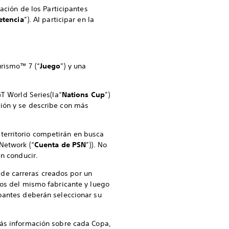
pación de los Participantes
tencia
”). Al participar en la
urismo™ 7 (“
Juego
”) y una
GT World Series
(la
“
Nations Cup
”)
ión y se describe con más
territorio competirán en busca
™Network (“
Cuenta de PSN
”)). No
en conducir.
de carreras creados por un
otos del mismo fabricante y luego
ipantes deberán seleccionar su
más información sobre cada Copa,