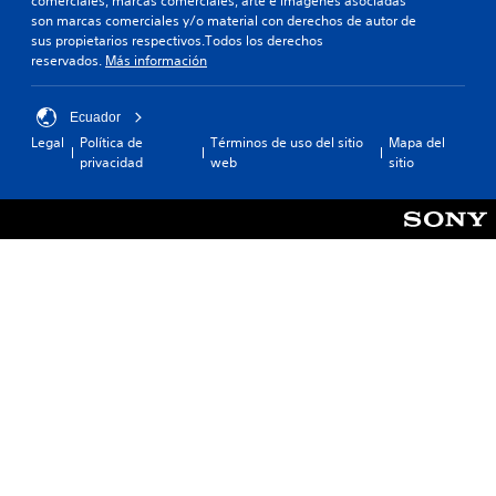
comerciales, marcas comerciales, arte e imágenes asociadas
son marcas comerciales y/o material con derechos de autor de
sus propietarios respectivos.Todos los derechos
reservados.
Más información
Ecuador
Legal
Política de
Términos de uso del sitio
Mapa del
privacidad
web
sitio