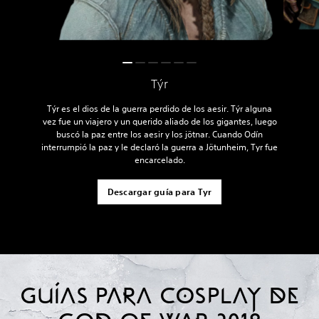
Týr
Týr es el dios de la guerra perdido de los aesir. Týr alguna
vez fue un viajero y un querido aliado de los gigantes, luego
buscó la paz entre los aesir y los jötnar. Cuando Odín
interrumpió la paz y le declaró la guerra a Jötunheim, Tyr fue
encarcelado.
Descargar guía para Tyr
GUÍAS PARA COSPLAY DE