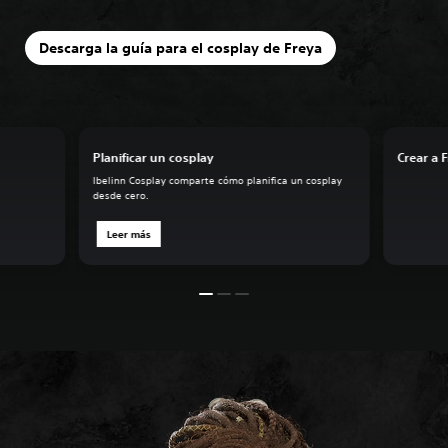
Descarga la guía para el cosplay de Freya
Planificar un cosplay
Crear a 
Ibelinn Cosplay comparte cómo planifica un cosplay
desde cero.
Leer más