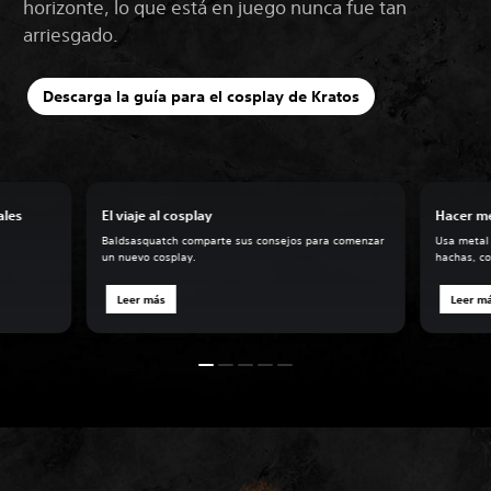
horizonte, lo que está en juego nunca fue tan
arriesgado.
Descarga la guía para el cosplay de Kratos
ales
El viaje al cosplay
Hacer me
Baldsasquatch comparte sus consejos para comenzar
Usa metal 
un nuevo cosplay.
hachas, c
Leer más
Leer m