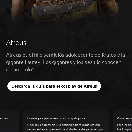
Atreus
Atreus es el hijo semidiós adolescente de Kratos y la
gigante Laufey. Los gigantes y los aesir lo conocen
como "Loki".
Descarga la guía para el cosplay de Atreus
treus
Consejos para nuevos cosplayers
Accesor
Opal Ink Cosplay da sus consejos para aquellos que
Crea el p
recién estén empezando a disfrutar este pasatiempo.
Ink Cospla