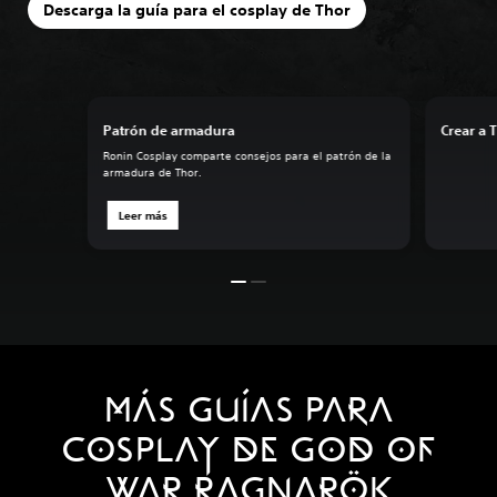
Descarga la guía para el cosplay de Thor
Patrón de armadura
Crear a 
Ronin Cosplay comparte consejos para el patrón de la
armadura de Thor.
Leer más
MÁS GUÍAS PARA
COSPLAY DE GOD OF
WAR RAGNARÖK