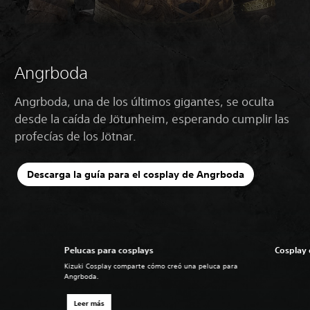
Angrboda
Angrboda, una de los últimos gigantes, se oculta
desde la caída de Jötunheim, esperando cumplir las
profecías de los Jötnar.
Descarga la guía para el cosplay de Angrboda
Pelucas para cosplays
Cosplay
Kizuki Cosplay comparte cómo creó una peluca para
Angrboda.
Leer más