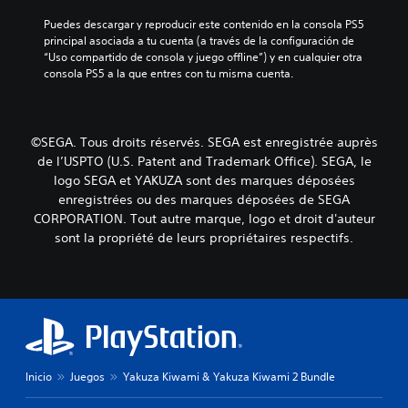
a
s
g
l
Puedes descargar y reproducir este contenido en la consola PS5 
a
o
a
principal asociada a tu cuenta (a través de la configuración de 
u
e
h
“Uso compartido de consola y juego offline”) y en cualquier otra 
n
n
i
consola PS5 a la que entres con tu misma cuenta.
a
c
s
d
u
t
i
a
o
s
l
r
p
©SEGA. Tous droits réservés. SEGA est enregistrée auprès
q
i
o
de l’USPTO (U.S. Patent and Trademark Office). SEGA, le
u
a
s
i
logo SEGA et YAKUZA sont des marques déposées
y
i
e
enregistrées ou des marques déposées de SEGA
l
c
r
CORPORATION. Tout autre marque, logo et droit d'auteur
o
i
m
s
sont la propriété de leurs propriétaires respectifs.
ó
o
p
n
m
e
p
e
r
r
n
s
e
t
o
d
o
n
e
.
a
f
j
i
Inicio
Juegos
Yakuza Kiwami & Yakuza Kiwami 2 Bundle
e
P
n
s
i
a