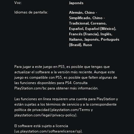
)
m
Voz:
Japonés
r
e
P
e
n
Idiomas de pantalla:
Alemán, Chino -
u
v
t
Simplificado, Chino -
e
i
e
Tradicional, Coreano,
d
s
i
Español, Español (México),
e
a
n
Francés (Francia), Inglés,
s
r
c
Italiano, Japonés, Portugués
c
l
l
(Brasil), Ruso
a
o
u
m
s
y
b
c
e
i
o
s
Para jugar a este juego en PS5, es posible que tengas que 
a
n
u
actualizar el software a la versión más reciente. Aunque este 
r
t
b
juego es compatible con PS5, es posible que falten algunas de 
l
r
t
las funciones disponibles para PS4. Consulta 
o
o
í
PlayStation.com/bc para obtener más información.
s
l
t
c
e
u
Las funciones en línea requieren una cuenta para PlayStation y 
o
s
l
están sujetas a los términos de servicio y a la correspondiente 
n
d
o
política de privacidad (playstation.com/Terms y 
t
e
s
playstation.com/legal/privacy-policy).
r
l
p
o
j
a
El software está sujeto a licencia 
l
u
r
(us.playstation.com/softwarelicense/sp).
e
e