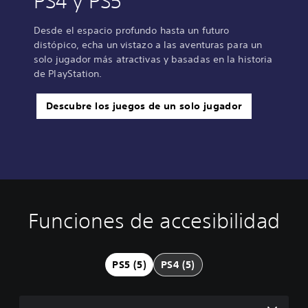
PS4 y PS5
Desde el espacio profundo hasta un futuro
distópico, echa un vistazo a las aventuras para un
solo jugador más atractivas y basadas en la historia
de PlayStation.
Descubre los juegos de un solo jugador
Funciones de accesibilidad
S
R
R
u
e
e
b
a
c
t
s
o
PS5 (5)
PS4 (5)
í
i
r
t
g
d
u
n
a