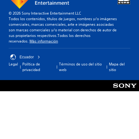
e
r
l
m
© 2026 Sony Interactive Entertainment LLC
j
i
Todos los contenidos, títulos de juegos, nombres y/o imágenes
u
t
comerciales, marcas comerciales, arte e imágenes asociadas
e
e
son marcas comerciales y/o material con derechos de autor de
g
c
sus propietarios respectivos.Todos los derechos
o
i
reservados.
Más información
e
e
n
r
c
t
Ecuador
u
a
a
Legal
Política de
Términos de uso del sitio
Mapa del
r
l
privacidad
web
sitio
e
q
a
u
s
i
i
e
g
r
n
m
a
o
c
m
i
e
ó
n
n
t
.
o