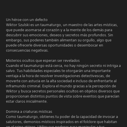
Un héroe con un defecto
Wiktor Szulski es un taumaturgo, un maestro de las artes místicas,
que puede asomarse al corazón y a la mente de los demás para
descubrir sus emociones, deseos y secretos más profundos. Sin
embargo, sus poderes también alimentan su orgullo, algo que
puede ofrecerle diversas oportunidades o desembocar en
consecuencias negativas.
Misterios ocultos que esperan ser revelados
Cuando el taumaturgo está cerca, no hay ningún secreto ni intriga a
salvo. Tus habilidades especiales te otorgarán una importante
ventaja a la hora de resolver investigaciones detectivescas, de
moverte con astucia en la alta sociedad e incluso de enfrentarte al
inframundo criminal. Explora el mundo gracias a la percepción de
Wiktor y busca secretos personales ocultos en objetos diversos que
proporcionan distintos puntos de vista sobre eventos que parecían
estar claros inicialmente.
Domina a criaturas místicas
Como taumaturgo, obtienes tu poder de la capacidad de invocar a
salutores, demonios místicos inspirados en el folclore que habitan
en el reino etéreo. Utiliza sus poderes para manipular a tus