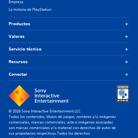
S
a
Empresa
l
e
f
u
d
t
La historia de PlayStation
i
á
b
d
a
c
n
e
t
d
i
d
Productos
p
í
a
l
i
u
t
l
m
c
l
Valores
t
u
e
s
a
e
l
n
a
c
r
Servicio técnico
t
o
r
i
n
e
s
l
a
o
.
Recursos
(
o
t
n
a
s
i
e
b
v
Conectar
T
v
s
o
a
e
o
v
t
n
p
x
i
o
r
z
t
n
s
e
a
o
e
u
d
d
g
s
a
e
o
© 2026 Sony Interactive Entertainment LLC
r
r
f
l
Todos los contenidos, títulos de juegos, nombres y/o imágenes
s
a
á
i
e
comerciales, marcas comerciales, arte e imágenes asociadas
)
p
n
n
s
son marcas comerciales y/o material con derechos de autor de
i
d
E
i
sus propietarios respectivos.Todos los derechos
L
d
e
l
d