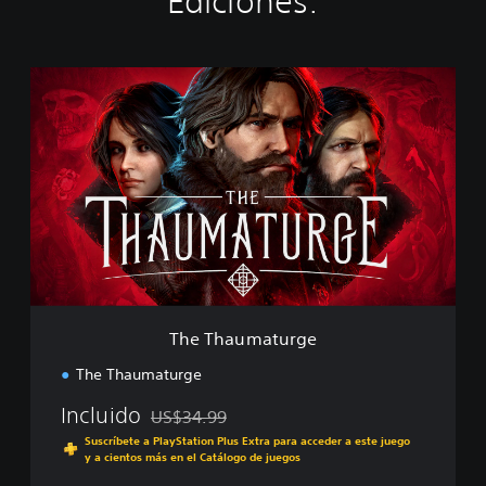
Ediciones:
T
h
e
T
h
a
u
m
a
t
u
r
g
The Thaumaturge
e
The Thaumaturge
Incluido
US$34.99
Rebajado del precio original de US$34.99
Suscríbete a PlayStation Plus Extra para acceder a este juego
y a cientos más en el Catálogo de juegos