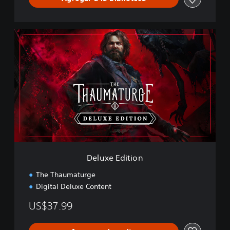
D
e
l
u
x
e
E
d
i
t
i
o
n
Deluxe Edition
The Thaumaturge
Digital Deluxe Content
US$37.99