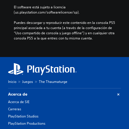
a
o
v
o
u
r
i
El software está sujeto a licencia 
i
e
n
t
n
(us.playstation.com/softwarelicense/sp).
d
l
a
e
c
u
i
m
p
l
Puedes descargar y reproducir este contenido en la consola PS5 
a
g
a
o
u
principal asociada a tu cuenta (a través de la configuración de 
l
i
n
r
y
“Uso compartido de consola y juego offline”) y en cualquier otra 
e
e
e
l
e
consola PS5 a la que entres con tu misma cuenta.
s
n
r
o
d
.
d
a
s
i
o
q
m
á
u
u
A
e
l
n
e
n
l
o
n
p
ú
g
t
i
e
s
o
e
v
r
s
h
e
r
m
Inicio
Juegos
The Thaumaturge
i
a
l
n
i
n
b
d
t
a
Acerca de
n
l
e
e
t
e
a
d
Acerca de SIE
l
i
c
d
i
e
Carreras
v
e
o
f
e
s
a
.
PlayStation Studios
i
r
i
s
c
l
PlayStation Productions
d
d
u
o