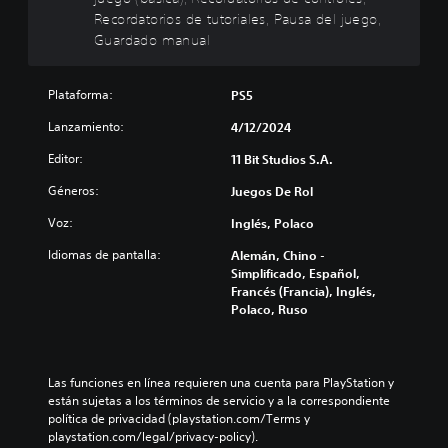
n
t
a
i
n
Recordatorios de tutoriales, Pausa del juego,
s
o
r
r
f
Guardado manual
u
l
e
n
r
b
o
l
e
o
t
s
d
n
s
í
Plataforma:
PS5
v
e
t
P
t
o
s
a
Lanzamiento:
u
4/12/2024
u
l
a
l
e
l
ú
f
(
Editor:
11 Bit Studios S.A.
d
o
m
í
H
e
s
e
o
Géneros:
U
Juegos De Rol
s
p
n
g
D
j
o
Voz:
e
e
Inglés, Polaco
)
u
r
s
n
s
g
Idiomas de pantalla:
q
Alemán, Chino -
d
e
e
a
u
Simplificado, Español,
e
r
p
r
e
Francés (Francia), Inglés,
a
a
r
y
e
Polaco, Ruso
u
l
e
d
l
d
d
s
e
j
i
e
e
s
u
o
l
n
p
e
Las funciones en línea requieren una cuenta para PlayStation y 
i
j
t
l
g
están sujetas a los términos de servicio y a la correspondiente 
n
u
a
a
o
política de privacidad (playstation.com/Terms y 
d
e
d
z
n
playstation.com/legal/privacy-policy).
i
g
e