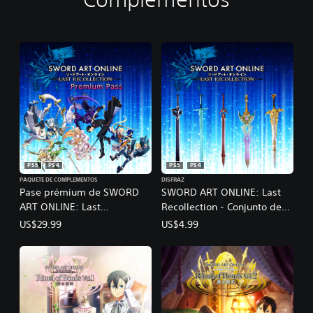
PS5
PS4
PS5
PS4
PAQUETE DE COMPLEMENTOS
DISFRAZ
Pase prémium de SWORD
SWORD ART ONLINE: Last
ART ONLINE: Last
Recollection - Conjunto de
Recollection
apariencia de espadas
US$29.99
US$4.99
Espadachín negro