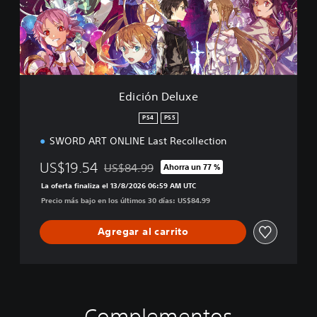
:
n
L
D
a
e
s
l
t
u
R
x
e
e
Edición Deluxe
c
o
PS4
PS5
l
l
SWORD ART ONLINE Last Recollection
e
US$19.54
c
US$84.99
Ahorra un 77 %
Rebajado del precio original de US$84.99
t
La oferta finaliza el 13/8/2026 06:59 AM UTC
i
Precio más bajo en los últimos 30 días: US$84.99
o
n
Agregar al carrito
Complementos