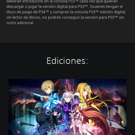
deberán introducirlo en la consola PS5™ cada vez que quieran
descargar o jugar la versión digital para PS5™. Quienes tengan el
disco de juego de PS4™ y compren la consola PS5™ edición digital,
sin lector de discos, no podrán conseguir la versión para PS5™ sin
costo adicional.
Ediciones:
E
d
i
c
i
ó
n
e
s
t