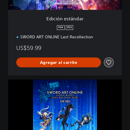
á
n
d
Edición estándar
a
r
PS4
PS5
SWORD ART ONLINE Last Recollection
US$59.99
Agregar al carrito
V
e
r
s
i
ó
n
d
e