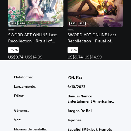
PS5
PS4
PS5
PS4
NIVEL
NIVEL
SWORD ART ONLINE Last
SWORD ART ONLINE Last
Recollection - Ritual of
Recollection - Ritual of
Bonds Vol. 1
Bonds Vol. 2
-35 %
-35 %
Precio de la oferta: US$9.74. Precio original: US$14.99.
Precio de la oferta: US$9.74. Prec
US$9.74
US$14.99
US$9.74
US$14.99
Plataforma:
PS4, PS5
Lanzamiento:
6/10/2023
Editor:
Bandai Namco
Entertainment America Inc.
Géneros:
Juegos De Rol
Voz:
Japonés
Idiomas de pantalla:
Español (México), Francés