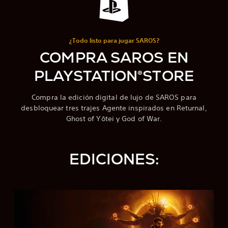
¿Todo listo para jugar SAROS?
COMPRA SAROS EN
PLAYSTATION®STORE
Compra la edición digital de lujo de SAROS para
desbloquear tres trajes Agente inspirados en Returnal,
Ghost of Yōtei y God of War.
EDICIONES:
E
d
i
c