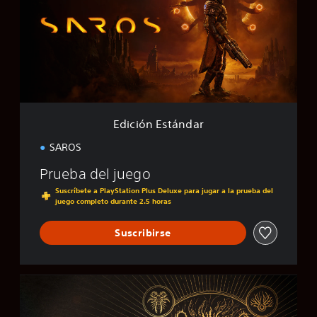
i
ó
n
E
s
t
á
n
d
Edición Estándar
a
r
SAROS
Prueba del juego
Suscríbete a PlayStation Plus Deluxe para jugar a la prueba del
juego completo durante 2.5 horas
Suscribirse
E
d
i