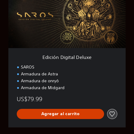
c
i
ó
n
D
i
g
i
t
a
Edición Digital Deluxe
l
D
SAROS
e
Armadura de Astra
l
Armadura de onryō
u
x
Armadura de Midgard
e
US$79.99
Agregar al carrito