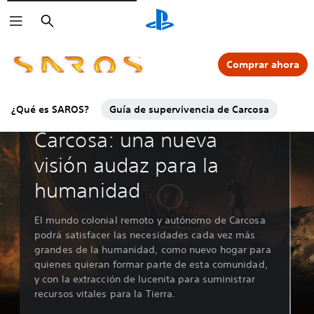
Buscar
Comprar ahora
¿Qué es SAROS?
Guía de supervivencia de Carcosa
Transmisión oficial de Soltari
Carcosa: una nueva
visión audaz para la
humanidad
El mundo colonial remoto y autónomo de Carcosa
podrá satisfacer las necesidades cada vez más
grandes de la humanidad, como nuevo hogar para
quienes quieran formar parte de esta comunidad,
y con la extracción de lucenita para suministrar
recursos vitales para la Tierra.