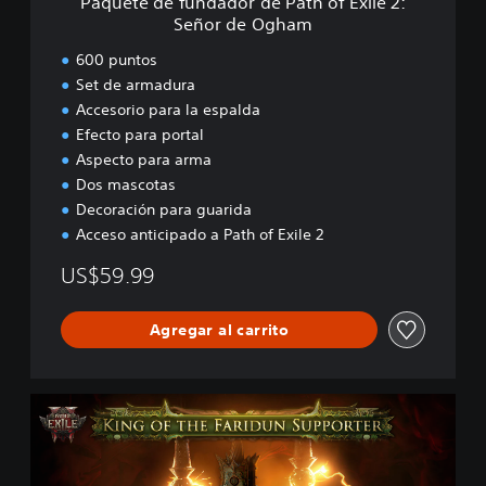
Paquete de fundador de Path of Exile 2:
a
Señor de Ogham
d
o
600 puntos
r
Set de armadura
d
Accesorio para la espalda
e
P
Efecto para portal
a
Aspecto para arma
t
Dos mascotas
h
Decoración para guarida
o
Acceso anticipado a Path of Exile 2
f
E
US$59.99
x
i
l
Agregar al carrito
e
2
:
S
P
e
a
ñ
q
o
u
r