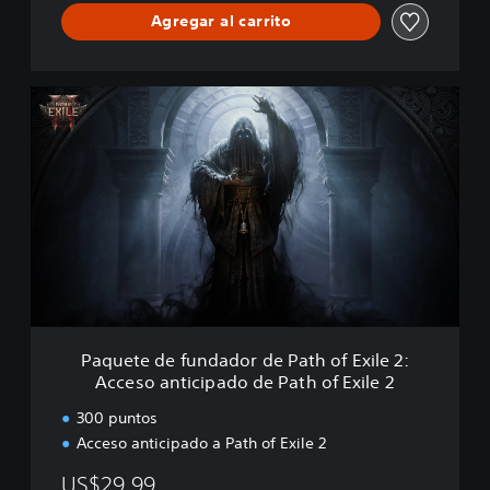
l
Agregar al carrito
e
2
:
R
P
e
a
y
q
d
u
e
e
l
t
o
e
s
d
f
e
a
f
r
u
i
n
d
d
Paquete de fundador de Path of Exile 2:
u
a
Acceso anticipado de Path of Exile 2
n
d
o
300 puntos
r
Acceso anticipado a Path of Exile 2
d
e
US$29.99