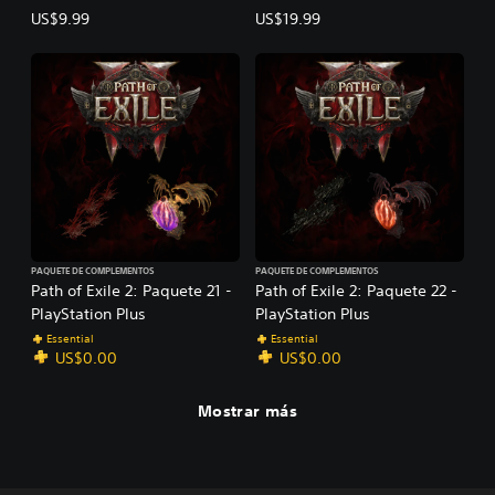
i
US$9.99
US$19.99
p
a
d
o
d
e
P
a
t
h
o
f
PAQUETE DE COMPLEMENTOS
PAQUETE DE COMPLEMENTOS
E
Path of Exile 2: Paquete 21 -
Path of Exile 2: Paquete 22 -
x
PlayStation Plus
PlayStation Plus
i
Essential
Essential
l
US$0.00
US$0.00
e
2
Mostrar más