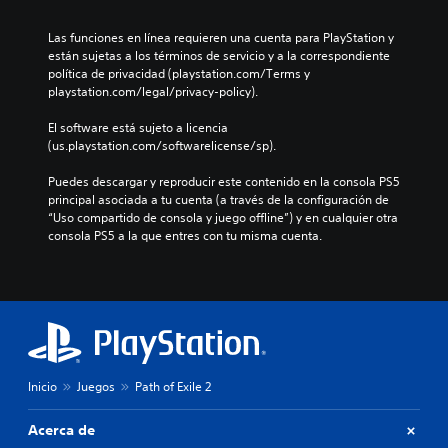
s
r
Las funciones en línea requieren una cuenta para PlayStation y 
e
están sujetas a los términos de servicio y a la correspondiente 
d
política de privacidad (playstation.com/Terms y 
u
playstation.com/legal/privacy-policy).
c
i
El software está sujeto a licencia 
r
(us.playstation.com/softwarelicense/sp).
y
s
Puedes descargar y reproducir este contenido en la consola PS5 
i
principal asociada a tu cuenta (a través de la configuración de 
l
“Uso compartido de consola y juego offline”) y en cualquier otra 
e
consola PS5 a la que entres con tu misma cuenta.
n
c
i
a
r
l
o
s
Inicio
Juegos
Path of Exile 2
v
o
l
Acerca de
ú