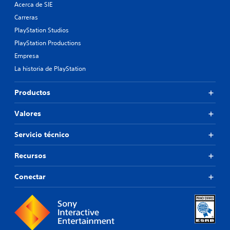
Acerca de SIE
m
e
Carreras
n
PlayStation Studios
e
PlayStation Productions
s
d
Empresa
e
La historia de PlayStation
a
u
d
Productos
i
o
Valores
i
n
Servicio técnico
d
i
v
Recursos
i
d
Conectar
u
a
l
e
s
.