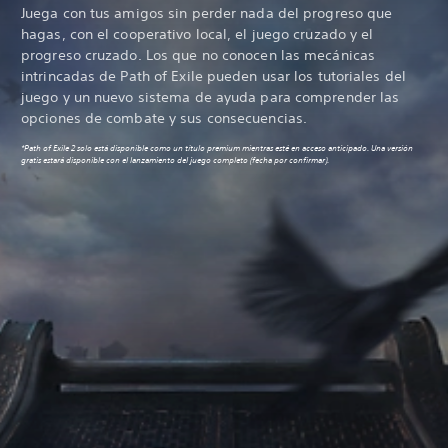
Juega con tus amigos sin perder nada del progreso que
hagas, con el cooperativo local, el juego cruzado y el
progreso cruzado. Los que no conocen las mecánicas
intrincadas de Path of Exile pueden usar los tutoriales del
juego y un nuevo sistema de ayuda para comprender las
opciones de combate y sus consecuencias.
*Path of Exile 2 solo está disponible como un título premium mientras esté en acceso anticipado. Una versión
gratis estará disponible con el lanzamiento del juego completo (fecha por confirmar).