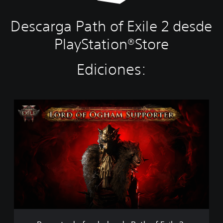
Descarga Path of Exile 2 desde
PlayStation®Store
Ediciones:
P
a
q
u
e
t
e
d
e
f
u
n
d