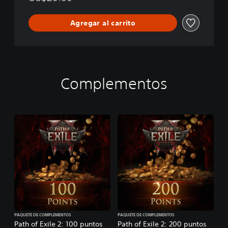
P
a
t
Agregar al carrito
h
o
f
E
x
i
Complementos
l
e
2
:
A
c
c
e
s
o
a
n
t
i
PAQUETE DE COMPLEMENTOS
PAQUETE DE COMPLEMENTOS
c
Path of Exile 2: 100 puntos
Path of Exile 2: 200 puntos