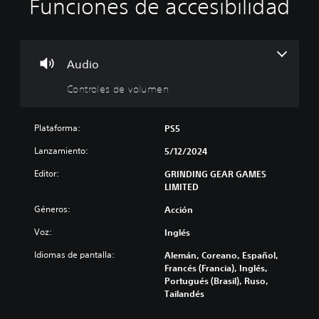
Funciones de accesibilidad
C
o
n
t
r
Audio
o
Controles de volumen
l
e
s
Plataforma:
PS5
d
e
Lanzamiento:
5/12/2024
v
Editor:
GRINDING GEAR GAMES
o
LIMITED
l
u
Géneros:
Acción
m
e
Voz:
Inglés
n
Idiomas de pantalla:
Alemán, Coreano, Español,
P
Francés (Francia), Inglés,
u
Portugués (Brasil), Ruso,
e
Tailandés
d
e