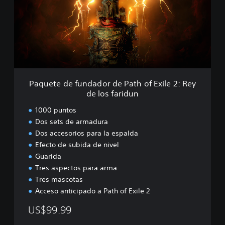
e
d
t
e
e
O
d
g
e
h
f
a
u
m
n
d
Paquete de fundador de Path of Exile 2: Rey
a
de los faridun
d
o
1000 puntos
r
Dos sets de armadura
d
Dos accesorios para la espalda
e
P
Efecto de subida de nivel
a
Guarida
t
Tres aspectos para arma
h
Tres mascotas
o
Acceso anticipado a Path of Exile 2
f
E
US$99.99
x
i