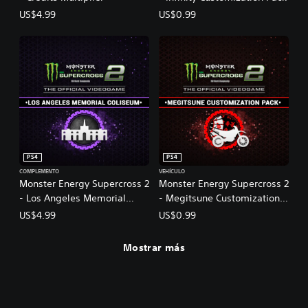
m
US$4.99
US$0.99
e
2
PS4
PS4
COMPLEMENTO
VEHÍCULO
Monster Energy Supercross 2
Monster Energy Supercross 2
- Los Angeles Memorial
- Megitsune Customization
Coliseum
Pack
US$4.99
US$0.99
Mostrar más