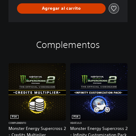
c
Agregar al carrito
r
o
s
s
-
T
Complementos
h
e
O
f
f
i
c
i
a
l
V
i
d
PS4
PS4
e
o
COMPLEMENTO
VEHÍCULO
Monster Energy Supercross 2
Monster Energy Supercross 2
g
- Credits Multiplier
- Infinity Customization Pack
a