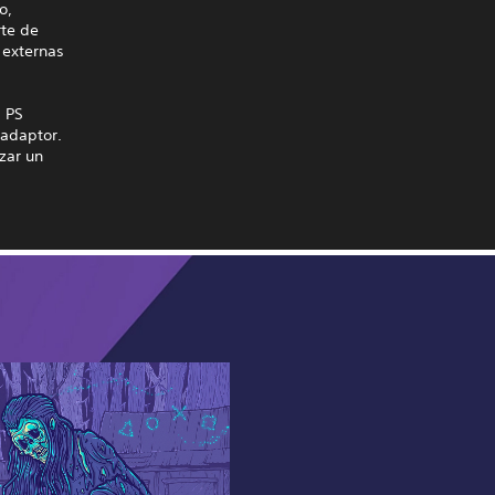
o,
rte de
 externas
a PS
-adaptor.
zar un