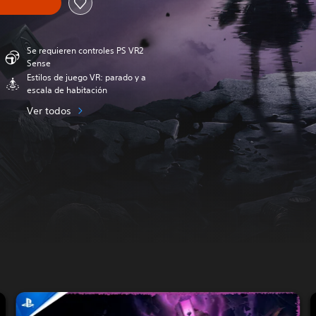
Se requieren controles PS VR2
Sense
Estilos de juego VR: parado y a
escala de habitación
Ver todos