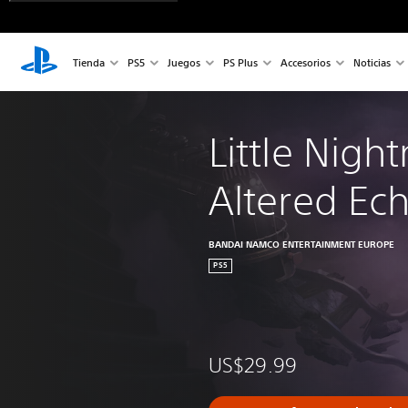
Tienda
PS5
Juegos
PS Plus
Accesorios
Noticias
Little Nigh
Altered Ec
BANDAI NAMCO ENTERTAINMENT EUROPE
PS5
US$29.99