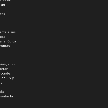
 un
etos
enta a sus
cada
a la lógica
entirás
ivir, sino
speran
esconde
 de Six y
ia.
ada
rontar la