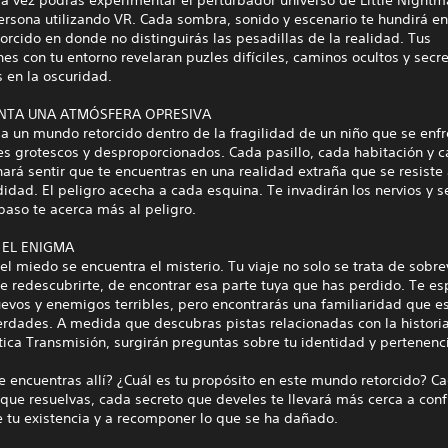
ersona utilizando VR. Cada sombra, sonido y escenario te hundirá en
rcido en donde no distinguirás las pesadillas de la realidad. Tus
nes con tu entorno revelaran puzles difíciles, caminos ocultos y secr
 en la oscuridad.
NTA UNA ATMÓSFERA OPRESIVA
a un mundo retorcido dentro de la fragilidad de un niño que se enfr
es grotescos y desproporcionados. Cada pasillo, cada habitación y 
hará sentir que te encuentras en una realidad extraña que se resiste 
idad. El peligro acecha a cada esquina. Te invadirán los nervios y s
aso te acerca más al peligro.
 EL ENIGMA
el miedo se encuentra el misterio. Tu viaje no solo se trata de sobrev
e redescubrirte, de encontrar esa parte tuya que has perdido. Te e
uevos y enemigos terribles, pero encontrarás una familiaridad que 
rdades. A medida que descubras pistas relacionadas con la historia
ica Transmisión, surgirán preguntas sobre tu identidad y pertenenc
e encuentras allí? ¿Cuál es tu propósito en este mundo retorcido? C
ue resuelvas, cada secreto que develes te llevará más cerca a conf
 tu existencia y a recomponer lo que se ha dañado.