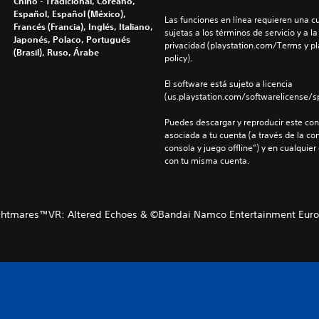
Chino - Tradicional, Coreano,
Español, Español (México),
Las funciones en línea requieren una cu
Francés (Francia), Inglés, Italiano,
sujetas a los términos de servicio y a la
Japonés, Polaco, Portugués
privacidad (playstation.com/Terms y pl
(Brasil), Ruso, Árabe
policy).
El software está sujeto a licencia 
(us.playstation.com/softwarelicense/sp
Puedes descargar y reproducir este cont
asociada a tu cuenta (a través de la co
consola y juego offline”) y en cualquier
con tu misma cuenta.
ightmares™VR: Altered Echoes & ©Bandai Namco Entertainment Euro