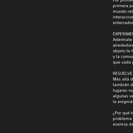
primera p
mundo reto
interaccio
enterrados
EXPERIME
Adéntrate 
alrededor
objeto te 
y la comod
que cada p
RESUELVE
Más allá d
también d
lugares n
algunas ve
la enigmát
¿Por qué t
problema q
esencia de