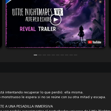
stá intentando recuperar lo que perdió: ella misma.
 monstruoso le espera si no se reúne con su otra mitad y escapa.
TE A UNA PESADILLA INMERSIVA
a vez podrás experimentar el perturbador universo de Little Nightm