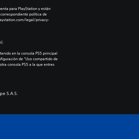
enta para PlayStation y están 
 correspondiente política de 
aystation.com/legal/privacy-
).
enido en la consola PS5 principal 
nfiguración de “Uso compartido de 
 otra consola PS5 a la que entres 
pe S.A.S.