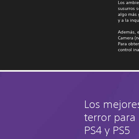
Los ambie
susurros s
algo más g
y a la inq
Además, e
Camera (n
Para obten
control i
Los mejore
terror para
PS4 y PS5