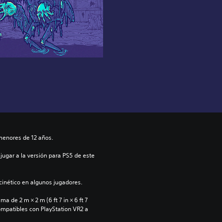
menores de 12 años.
jugar a la versión para PS5 de este 
inético en algunos jugadores.
 de 2 m × 2 m (6 ft 7 in × 6 ft 7 
ompatibles con PlayStation VR2 a 