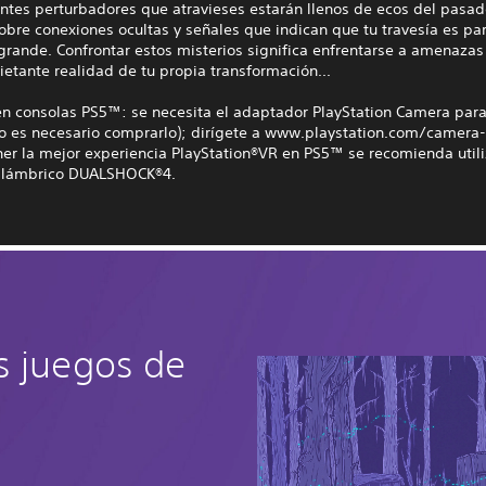
ntes perturbadores que atravieses estarán llenos de ecos del pasad
obre conexiones ocultas y señales que indican que tu travesía es pa
rande. Confrontar estos misterios significa enfrentarse a amenazas
uietante realidad de tu propia transformación...
n consolas PS5™: se necesita el adaptador PlayStation Camera par
o es necesario comprarlo); dirígete a www.playstation.com/camera
er la mejor experiencia PlayStation®VR en PS5™ se recomienda utili
nalámbrico DUALSHOCK®4.
s juegos de