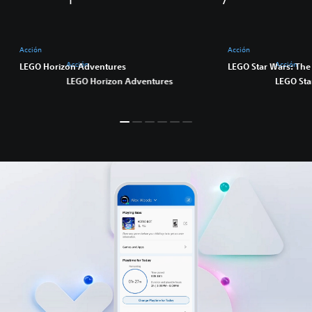
Acción
Acción
Acción
Acción
LEGO Horizon Adventures
LEGO Star Wars: The
LEGO Horizon Adventures
LEGO Sta