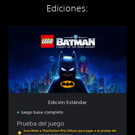
Ediciones:
E
d
i
c
i
ó
n
E
s
t
á
n
d
Edición Estándar
a
r
Juego base completo
Prueba del juego
Suscríbete a PlayStation Plus Deluxe para jugar a la prueba del
juego completo durante 1.5 horas