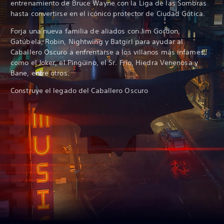
entrenamiento de Bruce Wayne con la Liga de las Sombras
hasta convertirse en el icónico protector de Ciudad Gótica.
Forja una nueva familia de aliados con Jim Gordon,
Gatúbela, Robin, Nightwing y Batgirl para ayudar al
Caballero Oscuro a enfrentarse a los villanos más infames,
como el Joker, el Pingüino, el Sr. Frío, Hiedra Venenosa y
Bane, entre otros.
Construye el legado del Caballero Oscuro