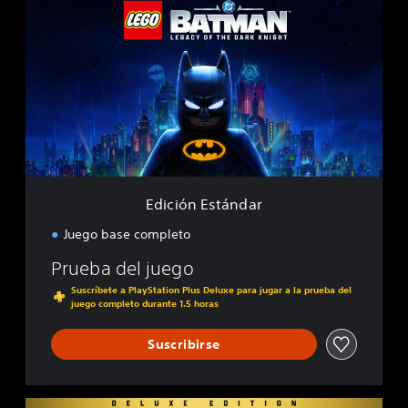
d
i
c
i
ó
n
E
s
t
á
n
d
Edición Estándar
a
r
Juego base completo
Prueba del juego
Suscríbete a PlayStation Plus Deluxe para jugar a la prueba del
juego completo durante 1.5 horas
Suscribirse
E