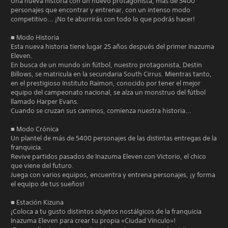
Una nueva historia con un nuevo protagonista, más de 5400
personajes que encontrar y entrenar, con un intenso modo
competitivo... ¡No te aburrirás con todo lo que podrás hacer!
■ Modo Historia
Esta nueva historia tiene lugar 25 años después del primer Inazuma
Eleven.
En busca de un mundo sin fútbol, nuestro protagonista, Destin
Billows, se matricula en la secundaria South Cirrus. Mientras tanto,
en el prestigioso Instituto Raimon, conocido por tener el mejor
equipo del campeonato nacional, se alza un monstruo del fútbol
llamado Harper Evans.
Cuando se cruzan sus caminos, comienza nuestra historia...
■ Modo Crónica
Un plantel de más de 5400 personajes de las distintas entregas de la
franquicia.
Revive partidos pasados de Inazuma Eleven con Victorio, el chico
que viene del futuro.
Juega con varios equipos, encuentra y entrena personajes, ¡y forma
el equipo de tus sueños!
■ Estación Kizuna
¡Coloca a tu gusto distintos objetos nostálgicos de la franquicia
Inazuma Eleven para crear tu propia «Ciudad Vínculo»!