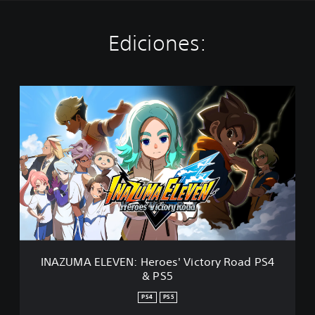
Ediciones:
I
N
A
Z
U
M
A
E
L
E
V
E
N
INAZUMA ELEVEN: Heroes' Victory Road PS4
:
& PS5
H
e
PS4
PS5
r