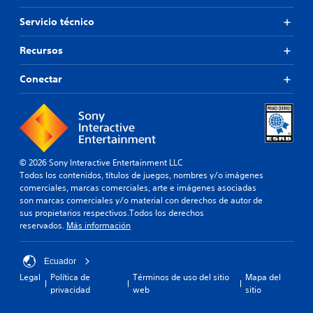
u
o
Servicio técnico
e
s
j
d
u
Recursos
e
g
j
a
u
Conectar
d
g
o
a
r
r
e
s
s
i
.
n
© 2026 Sony Interactive Entertainment LLC
Todos los contenidos, títulos de juegos, nombres y/o imágenes
c
comerciales, marcas comerciales, arte e imágenes asociadas
o
son marcas comerciales y/o material con derechos de autor de
n
sus propietarios respectivos.Todos los derechos
t
reservados.
Más información
r
o
l
Ecuador
e
Legal
Política de
Términos de uso del sitio
Mapa del
s
privacidad
web
sitio
t