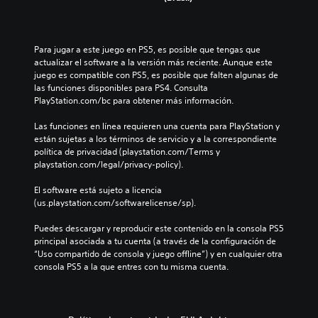
l
ú
a
o
e
m
r
n
s
e
s
o
d
n
i
s
Para jugar a este juego en PS5, es posible que tengas que 
e
e
n
p
actualizar el software a la versión más reciente. Aunque este 
l
s
n
r
juego es compatible con PS5, es posible que falten algunas de 
j
d
e
e
las funciones disponibles para PS4. Consulta 
u
e
c
d
PlayStation.com/bc para obtener más información.
e
a
e
e
g
u
s
f
Las funciones en línea requieren una cuenta para PlayStation y 
o
d
i
i
están sujetas a los términos de servicio y a la correspondiente 
e
i
d
n
política de privacidad (playstation.com/Terms y 
n
o
a
i
playstation.com/legal/privacy-policy).
c
i
d
d
u
n
d
o
El software está sujeto a licencia 
a
d
e
s
(us.playstation.com/softwarelicense/sp).
l
i
u
p
q
v
s
a
Puedes descargar y reproducir este contenido en la consola PS5 
u
i
a
r
principal asociada a tu cuenta (a través de la configuración de 
i
d
r
a
“Uso compartido de consola y juego offline”) y en cualquier otra 
e
u
l
c
consola PS5 a la que entres con tu misma cuenta.
r
a
o
o
m
l
s
m
o
e
c
u
m
s
o
n