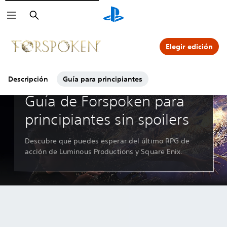
Buscar
Haz clic sobre los iconos de
para ver más.
Elegir edición
Descripción
Guía para principiantes
Guías y editoriales
Guía de Forspoken para
principiantes sin spoilers
Descubre qué puedes esperar del último RPG de
acción de Luminous Productions y Square Enix.