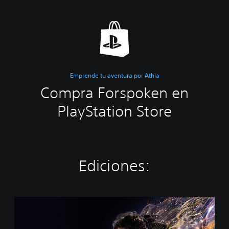
Emprende tu aventura por Athia
Compra Forspoken en
PlayStation Store
Ediciones:
S
t
a