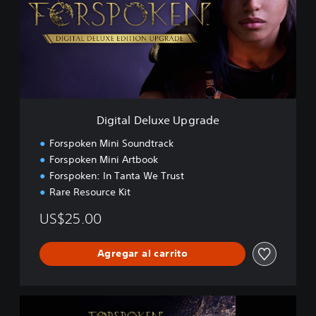
t
a
l
D
e
l
u
x
e
Digital Deluxe Upgrade
U
p
Forspoken Mini Soundtrack
g
Forspoken Mini Artbook
r
Forspoken: In Tanta We Trust
a
d
Rare Resource Kit
e
US$25.00
Agregar al carrito
F
o