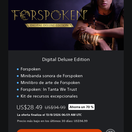
i
t
a
l
D
e
l
u
x
e
Digital Deluxe Edition
E
d
Forspoken
i
Minibanda sonora de Forspoken
t
Minilibro de arte de Forspoken
i
o
Forspoken: In Tanta We Trust
n
Kit de recursos excepcionales
US$28.49
US$94.99
Ahorra un 70 %
Rebajado del precio original de US$94.99
La oferta finaliza el 13/8/2026 06:59 AM UTC
Precio más bajo en los últimos 30 días: US$94.99