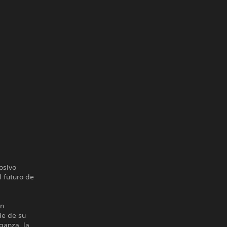
osivo
l futuro de
on
de de su
ganza, la