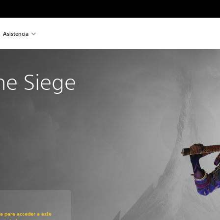
Asistencia
The Siege 
recio original de US$39.99
ra para acceder a este