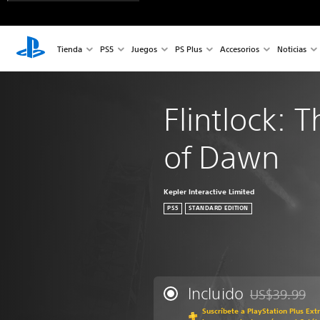
Tienda
PS5
Juegos
PS Plus
Accesorios
Noticias
Flintlock: 
of Dawn
Kepler Interactive Limited
PS5
STANDARD EDITION
Incluido
US$39.99
Rebajado del p
Suscríbete a PlayStation Plus Ext