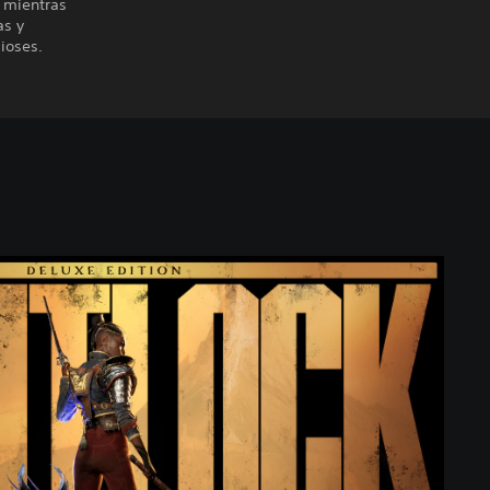
s mientras
as y
ioses.