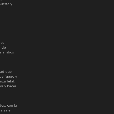
puerta y
los
s de
 a ambos
dad que
de fuego y
za letal.
or y hacer
dos, con la
paisaje