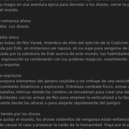
la magia en una aventura épica para derrotar a los dioses, cerrar la 
 el mundo.
a comienza ahora.
dos. Los dioses.
ñía única
as botas de Nor Vanek, miembro de élite del ejército de la Coalición
 por Enki, un misterioso ser raposo, en su viaje para vengarse de 
iada por la sabiduría de Enki acerca de este mundo, tus habilidade
 exploración se combinarán con sus poderes mágicos, convirtiendo
a respetar.
te explosivo
incorpora elementos del género soulslike y los imbuye de una veloci
 combates dinámicos y explosivos. Entrelaza combate físico, armas 
batallas rítmicas donde los combos se encadenan para crear una dan
bilidades con las armas de Nor para emplear la verticalidad a tu fav
muerte desde las alturas o para alejarte rápidamente del peligro.
herido por los dioses
a azotar el mundo, los dioses sedientos de venganza están enfureci
de causar el caos y provocar la caída de la humanidad. Viaja por el 