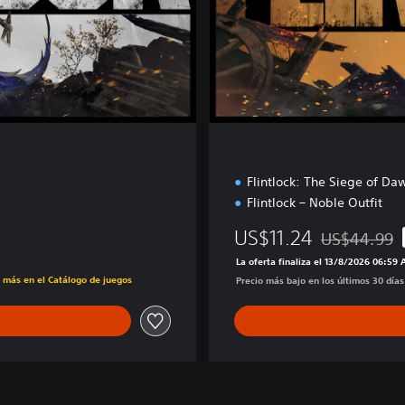
i
o
n
Flintlock: The Siege of Da
Flintlock – Noble Outfit
US$11.24
US$44.99
Rebajado del 
La oferta finaliza el 13/8/2026 06:59
s más en el Catálogo de juegos
Precio más bajo en los últimos 30 día