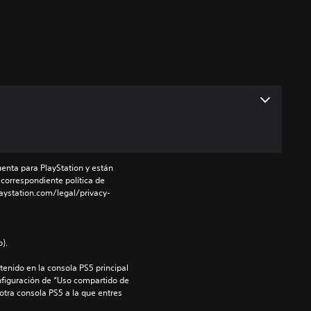
enta para PlayStation y están 
 correspondiente política de 
aystation.com/legal/privacy-
).
enido en la consola PS5 principal 
nfiguración de “Uso compartido de 
 otra consola PS5 a la que entres 