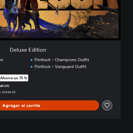
Deluxe Edition
wn
Flintlock – Champions Outfit
Flintlock – Vanguard Outfit
Ahorra un 75 %
precio original de US$44.99
 AM UTC
s: US$44.99
Agregar al carrito