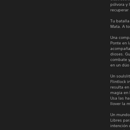
pólvora y 
recuperar
Tu batall
Mata. A to
Una compa
Ponte en l
acompañada
dioses. Gu
combate y
en un dúo 
Un soulsli
Flintlock 
resulta en
magia en 
Usa las ha
llover la 
Un mundo 
Libres par
intención 