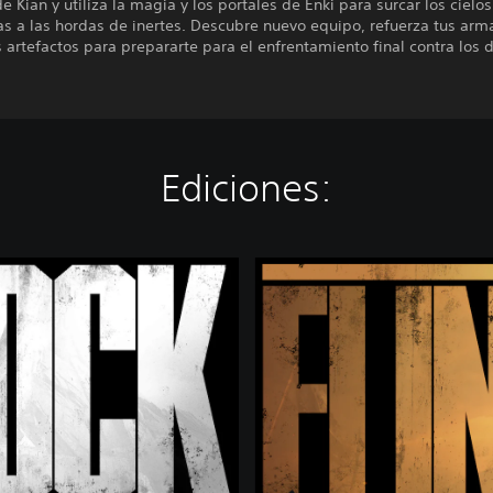
e Kian y utiliza la magia y los portales de Enki para surcar los cielo
as a las hordas de inertes. Descubre nuevo equipo, refuerza tus arm
 artefactos para prepararte para el enfrentamiento final contra los d
Ediciones:
D
e
l
u
x
e
E
d
i
t