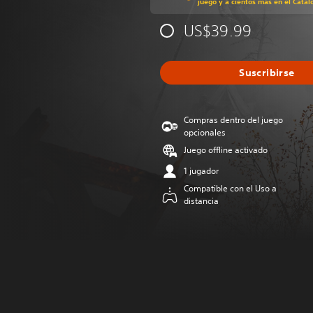
juego y a cientos más en el Catál
US$39.99
Suscribirse
Compras dentro del juego
opcionales
Juego offline activado
1 jugador
Compatible con el Uso a
distancia