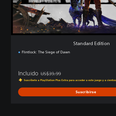
i
t
i
o
n
Standard Edition
Flintlock: The Siege of Dawn
Incluido
US$39.99
Rebajado del precio original de US$39.99
Suscríbete a PlayStation Plus Extra para acceder a este juego y a ciento
Suscribirse