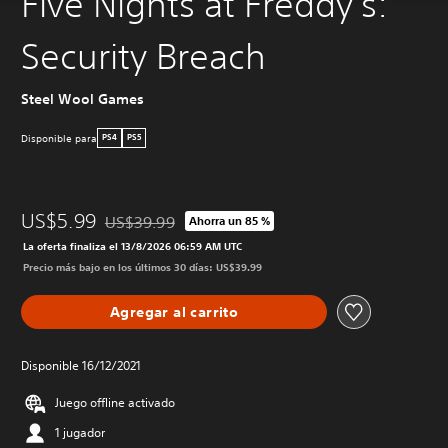
Five Nights at Freddy's:
Security Breach
Steel Wool Games
Disponible para
PS4
PS5
US$5.99
US$39.99
Ahorra un 85 %
Rebajado del precio original de US$39.99
La oferta finaliza el 13/8/2026 06:59 AM UTC
Precio más bajo en los últimos 30 días: US$39.99
Agregar al carrito
Disponible 16/12/2021
Juego offline activado
1 jugador