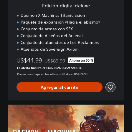
a
Edición digital deluxe
l
d
Daemon X Machina: Titanic Scion
e
Paquete de expansión «Hacia el abismo»
l
Conjunto de armas con SFX
u
x
Conjunto de diseños del Arsenal
e
Conjunto de atuendos de Los Reclaimers
Atuendos de Sovereign Axiom
US$44.99
US$89.99
Ahorra un 50 %
Rebajado del precio original de US$89.99
La oferta finaliza el 13/8/2026 06:59 AM UTC
Precio más bajo en los últimos 30 días: US$89.99
Agregar al carrito
E
d
i
c
i