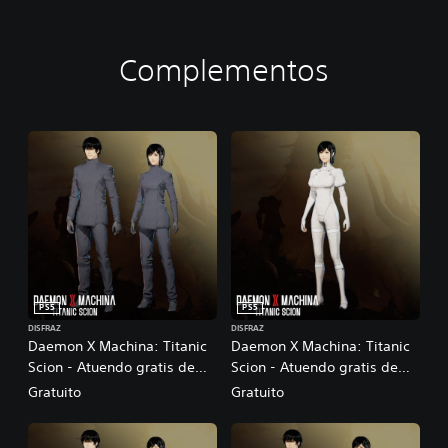
Complementos
PS5
PS5
DISFRAZ
DISFRAZ
Daemon X Machina: Titanic
Daemon X Machina: Titanic
Scion - Atuendo gratis de
Scion - Atuendo gratis de
investigador de Axiom
Iris
Gratuito
Gratuito