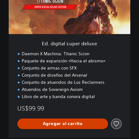
r
i
s
t
i
a
ó
l
n
s
d
u
e
p
m
Ed. digital super deluxe
e
o
r
Daemon X Machina: Titanic Scion
d
Paquete de expansión «Hacia el abismo»
e
Conjunto de armas con SFX
l
u
Conjunto de diseños del Arsenal
x
Conjunto de atuendos de Los Reclaimers
e
Atuendos de Sovereign Axiom
Libro de arte y banda sonora digital
US$99.99
Agregar al carrito