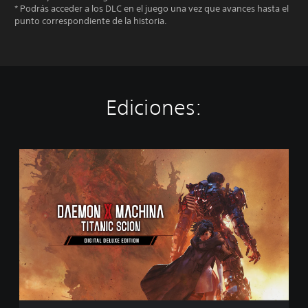
* Podrás acceder a los DLC en el juego una vez que avances hasta el
punto correspondiente de la historia.
Ediciones:
E
d
i
c
i
ó
n
d
i
g
i
t