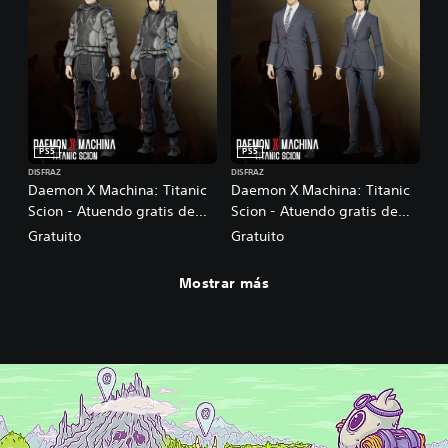
PS5
PS5
DISFRAZ
DISFRAZ
Daemon X Machina: Titanic
Daemon X Machina: Titanic
Scion - Atuendo gratis de
Scion - Atuendo gratis de
Reclaimer
traje formal
Gratuito
Gratuito
Mostrar más