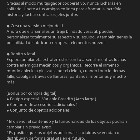
Gracias al modo multijugador cooperativo, nunca lucharás en
solitario. Únete a tus amigos en línea para afrontar la increíble
historia y luchar contra los jefes juntos.
◆ Crea una versión mejor de ti
Ahora que el arsenal es un traje blindado versátil, puedes
personalizar totalmente su aspecto y su equipo, y también tienes la
posibilidad de fabricar o recuperar elementos nuevos.
◆ Bonito y letal
Explora un planeta extraterrestre con tu arsenal mientras luchas
contra enemigos mecánicos y orgánicos. Recorre el inmenso
mundo abierto a pie, vuela por el cielo o, cuando todo lo demás
falle, cabalga a través de llanuras, pantanos, montañas y mucho
más.
[Bonus por compra digital]
● Equipo especial - Variable Breadth (Arco largo)
● Conjunto de accesorios adicionales 1
● Conjunto de objetos adicionales
* El diseño, el contenido y la funcionalidad de los objetos podrían
cambiar sin previo aviso.
* Es posible que los objetos adicionales incluidos se vendan o
distribuyan de forma gratuita en el futuro.