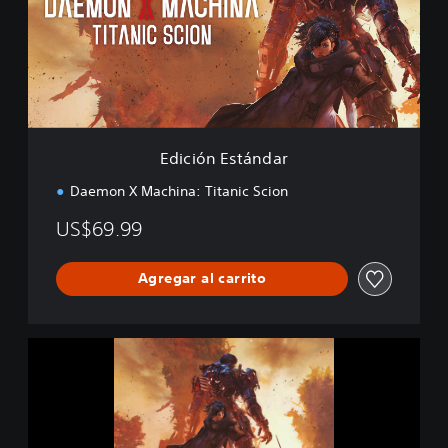
ó
n
E
s
t
á
n
d
Edición Estándar
a
r
Daemon X Machina: Titanic Scion
US$69.99
Agregar al carrito
D
a
e
m
o
n