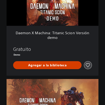
X
M
a
c
h
i
n
Daemon X Machina: Titanic Scion Versión
a
demo
:
T
i
Gratuito
t
Demo
a
n
Agregar a la biblioteca
i
c
S
c
E
i
d
o
.
n
d
V
i
e
g