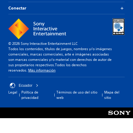
a
t
r
i
Conectar
s
v
o
i
p
n
r
p
e
u
d
l
© 2026 Sony Interactive Entertainment LLC
e
s
Todos los contenidos, títulos de juegos, nombres y/o imágenes
f
comerciales, marcas comerciales, arte e imágenes asociadas
a
i
son marcas comerciales y/o material con derechos de autor de
c
n
sus propietarios respectivos.Todos los derechos
i
i
reservados.
Más información
d
o
o
n
.
e
Ecuador
s
Legal
Política de
Términos de uso del sitio
Mapa del
r
R
privacidad
web
sitio
á
e
p
c
i
o
d
r
a
d
s
a