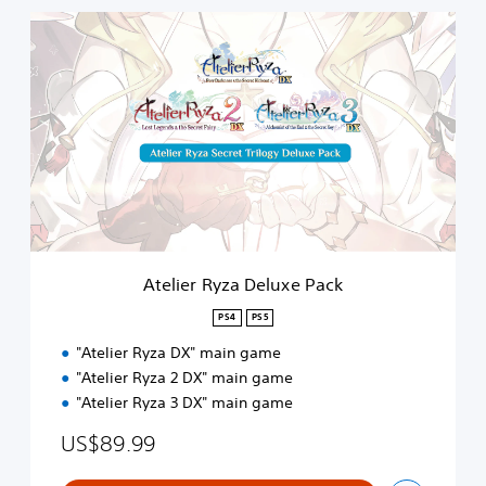
A
t
e
l
i
e
r
R
y
z
a
D
e
Atelier Ryza Deluxe Pack
l
u
PS4
PS5
x
"Atelier Ryza DX" main game
e
P
"Atelier Ryza 2 DX" main game
a
"Atelier Ryza 3 DX" main game
c
k
US$89.99