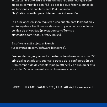
actualizar el software a la versión más reciente. Aunque este 
n
u
g
o
juego es compatible con PS5, es posible que falten algunas de 
e
n
e
s
las funciones disponibles para PS4. Consulta 
s
a
n
p
PlayStation.com/bc para obtener más información.
d
s
e
a
e
o
r
r
Las funciones en línea requieren una cuenta para PlayStation y 
a
p
a
a
están sujetas a los términos de servicio y a la correspondiente 
u
c
l
l
política de privacidad (playstation.com/Terms y 
d
i
d
a
playstation.com/legal/privacy-policy).
i
o
e
h
o
n
l
i
El software está sujeto a licencia 
i
e
j
s
(us.playstation.com/softwarelicense/sp).
n
s
u
t
d
p
e
o
Puedes descargar y reproducir este contenido en la consola PS5 
i
a
g
r
principal asociada a tu cuenta (a través de la configuración de 
v
r
o
i
“Uso compartido de consola y juego offline”) y en cualquier otra 
i
a
e
a
consola PS5 a la que entres con tu misma cuenta.
d
i
l
y
u
n
i
l
a
v
g
o
l
e
i
s
e
r
e
©KOEI TECMO GAMES CO., LTD. All rights reserved.
p
s
t
n
e
.
i
d
r
r
o
s
l
u
o