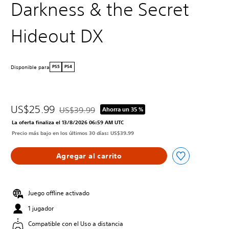
Darkness & the Secret
Hideout DX
Disponible para
PS5
PS4
US$25.99
US$39.99
Ahorra un 35 %
Rebajado del precio original de US$39.99
La oferta finaliza el 13/8/2026 06:59 AM UTC
Precio más bajo en los últimos 30 días: US$39.99
Agregar al carrito
Juego offline activado
1 jugador
Compatible con el Uso a distancia