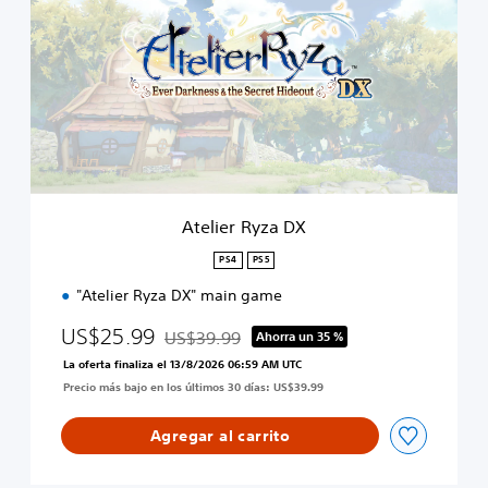
e
l
i
e
r
R
y
z
a
D
X
Atelier Ryza DX
PS4
PS5
"Atelier Ryza DX" main game
US$25.99
US$39.99
Ahorra un 35 %
Rebajado del precio original de US$39.99
La oferta finaliza el 13/8/2026 06:59 AM UTC
Precio más bajo en los últimos 30 días: US$39.99
Agregar al carrito