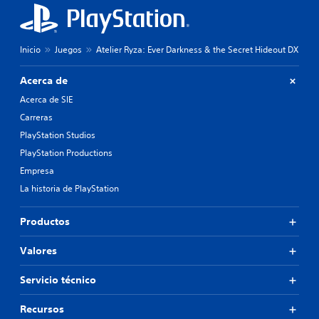
o
n
n
s
n
a
j
i
j
o
v
e
Inicio
Juegos
Atelier Ryza: Ever Darkness & the Secret Hideout DX
y
e
s
s
l
p
Acerca de
t
d
r
i
e
i
Acerca de SIE
c
d
n
Carreras
k
i
c
s
f
i
PlayStation Studios
.
i
p
PlayStation Productions
c
a
Empresa
u
l
S
l
e
La historia de PlayStation
e
t
s
p
a
.
Productos
u
d
a
e
l
d
Valores
t
e
e
j
Servicio técnico
r
u
n
g
Recursos
a