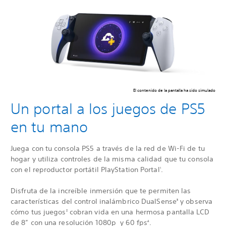
El contenido de la pantalla ha sido simulado
Un portal a los juegos de PS5
en tu mano
Juega con tu consola PS5 a través de la red de Wi-Fi de tu
hogar y utiliza controles de la misma calidad que tu consola
con el reproductor portátil PlayStation Portal
.
1
Disfruta de la increíble inmersión que te permiten las
características del control inalámbrico DualSense
y observa
3
cómo tus juegos
cobran vida en una hermosa pantalla LCD
2
de 8” con una resolución 1080p y 60 fps
.
4