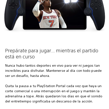
Prepárate para jugar... mientras el partido
está en curso
Nunca hubo tantos deportes en vivo para ver ni juegos tan
increíbles para disfrutar. Mantenerse al día con todo puede
ser un desafío, hasta ahora.
Quita la pausa a tu PlayStation Portal cada vez que haya un
corte comercial o una interrupción en el juego y mantén la
adrenalina a tope. Atrás quedaron los días en que el sonido
del entretiempo significaba un descanso de la acción.