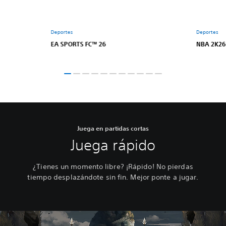
Deportes
Deportes
EA SPORTS FC™ 26
NBA 2K26
Juega en partidas cortas
Juega rápido
¿Tienes un momento libre? ¡Rápido! No pierdas
tiempo desplazándote sin fin. Mejor ponte a jugar.