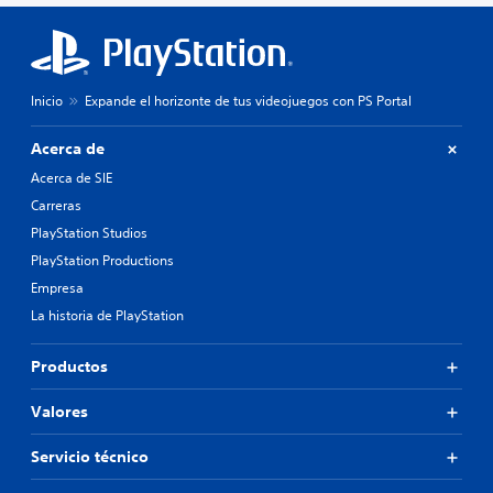
Inicio
Expande el horizonte de tus videojuegos con PS Portal
Acerca de
Acerca de SIE
Carreras
PlayStation Studios
PlayStation Productions
Empresa
La historia de PlayStation
Productos
Valores
Servicio técnico