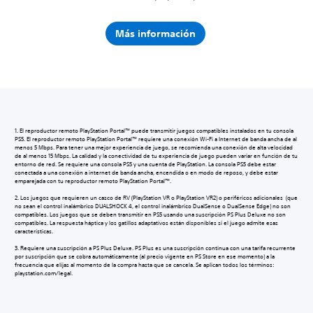
Más información
1. El reproductor remoto PlayStation Portal™ puede transmitir juegos compatibles instalados en tu consola
PS5. El reproductor remoto PlayStation Portal™ requiere una conexión Wi-Fi a Internet de banda ancha de al
menos 5 Mbps. Para tener una mejor experiencia de juego, se recomienda una conexión de alta velocidad
de al menos 15 Mbps. La calidad y la conectividad de tu experiencia de juego pueden variar en función de tu
entorno de red. Se requiere una consola PS5 y una cuenta de PlayStation. La consola PS5 debe estar
conectada a una conexión a internet de banda ancha, encendida o en modo de reposo, y debe estar
emparejada con tu reproductor remoto PlayStation Portal™.
2. Los juegos que requieren un casco de RV (PlayStation VR o PlayStation VR2) o periféricos adicionales (que
no sean el control inalámbrico DUALSHOCK 4, el control inalámbrico DualSense o DualSense Edge) no son
compatibles. Los juegos que se deben transmitir en PS5 usando una suscripción PS Plus Deluxe no son
compatibles. La respuesta háptica y los gatillos adaptativos están disponibles si el juego admite esas
características.
3. Requiere una suscripción a PS Plus Deluxe. PS Plus es una suscripción continua con una tarifa recurrente
por suscripción que se cobra automáticamente (al precio vigente en PS Store en ese momento) a la
frecuencia que elijas al momento de la compra hasta que se cancela. Se aplican todos los términos:
playstation.com/legal.