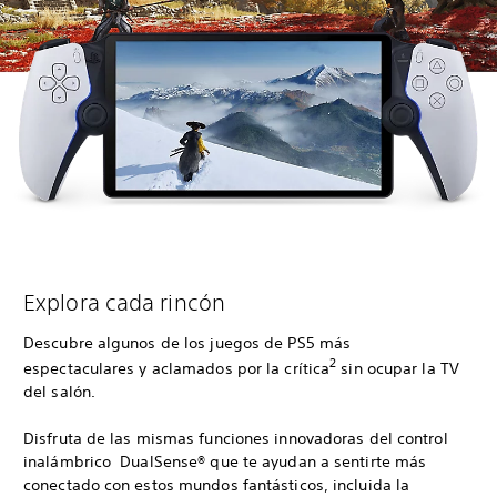
Explora cada rincón
Descubre algunos de los juegos de PS5 más
2
espectaculares y aclamados por la crítica
sin ocupar la TV
del salón.
Disfruta de las mismas funciones innovadoras del control
inalámbrico DualSense® que te ayudan a sentirte más
conectado con estos mundos fantásticos, incluida la